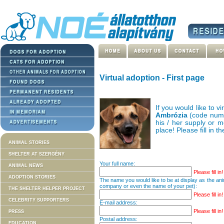
Virtual adoption - First page
If you would like to v
Ambrózia
(code numb
his / her supply or m
place! Please fill in t
ANIMAL STORIES
SHELTER AT SZERGÉNY
Your full name:
ANIMAL NEWS
Please fill in!
ADOPTION STORIES
The name you would like to be at display as the an
company or even the name of your pet):
THE SHELTER HELPER PROJECT
Please fill in!
CELEBRITY SUPPORTERS
E-mail address:
Please fill in!
PRESS
Postal address:
EDUCATION