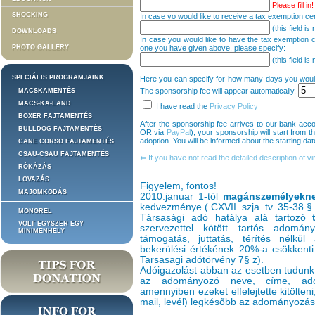
Please fill in!
SHOCKING
In case yo would like to receive a tax exemption cert
(this field is
DOWNLOADS
In case you would like to have the tax exemption ce
one you have given above, please specify:
PHOTO GALLERY
(this field is
SPECIÁLIS PROGRAMJAINK
Here you can specify for how many days you would l
The sponsorship fee will appear automatically.
MACSKAMENTÉS
MACS-KA-LAND
I have read the
Privacy Policy
BOXER FAJTAMENTÉS
After the sponsorship fee arrives to our bank a
BULLDOG FAJTAMENTÉS
OR via
PayPal
), your sponsorship will start from th
adoption. You will be informed about the starting date
CANE CORSO FAJTAMENTÉS
CSAU-CSAU FAJTAMENTÉS
⇐ If you have not read the detailed description of vi
RÓKÁZÁS
LOVAZÁS
Figyelem, fontos!
MAJOMKODÁS
2010.januar 1-től
magánszemélyekn
kedvezménye ( CXVII. szja. tv. 35-38 §.
MONGREL
Társasági adó hatálya alá tartozó
VOLT EGYSZER EGY
szervezettel kötött tartós adomán
MINIMENHELY
támogatás, juttatás, térítés nélkül 
bekerülési értékének 20%-a csökkenti
Tarsasagi adótörvény 7§ z).
Adóigazolást abban az esetben tudunk 
az adományozó neve, címe, adóaz
amennyiben ezeket elfelejtette kitölten
mail, levél) legkésőbb az adományozás