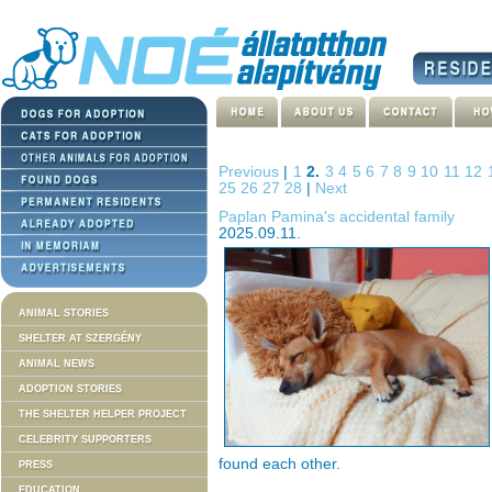
Previous
|
1
2.
3
4
5
6
7
8
9
10
11
12
25
26
27
28
|
Next
Paplan Pamina's accidental family
2025.09.11.
ANIMAL STORIES
SHELTER AT SZERGÉNY
ANIMAL NEWS
ADOPTION STORIES
THE SHELTER HELPER PROJECT
CELEBRITY SUPPORTERS
found each other.
PRESS
EDUCATION