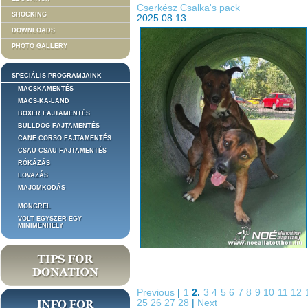
Cserkész Csalka's pack
SHOCKING
2025.08.13.
DOWNLOADS
PHOTO GALLERY
SPECIÁLIS PROGRAMJAINK
MACSKAMENTÉS
MACS-KA-LAND
BOXER FAJTAMENTÉS
BULLDOG FAJTAMENTÉS
CANE CORSO FAJTAMENTÉS
CSAU-CSAU FAJTAMENTÉS
RÓKÁZÁS
LOVAZÁS
MAJOMKODÁS
MONGREL
VOLT EGYSZER EGY
MINIMENHELY
Previous
|
1
2.
3
4
5
6
7
8
9
10
11
12
25
26
27
28
|
Next