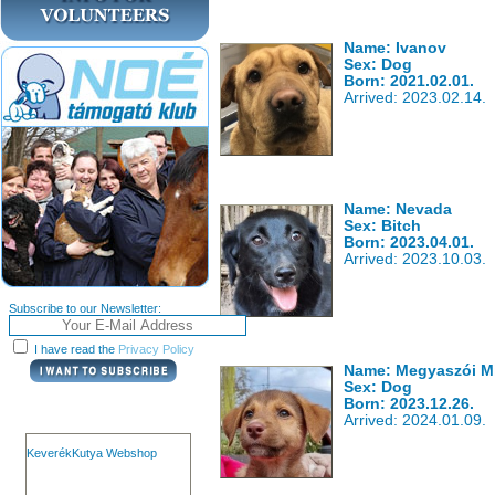
Name: Ivanov
Sex: Dog
Born: 2021.02.01.
Arrived: 2023.02.14.
Name: Nevada
Sex: Bitch
Born: 2023.04.01.
Arrived: 2023.10.03.
Subscribe to our Newsletter:
I have read the
Privacy Policy
Name: Megyaszói M
Sex: Dog
Born: 2023.12.26.
Arrived: 2024.01.09.
KeverékKutya Webshop