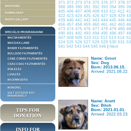
371
372
373
374
375
376
377
378
3
SHOCKING
388
389
390
391
392
393
394
395
3
405
406
407
408
409
410
411
412
4
DOWNLOADS
422
423
424
425
426
427
428
429
4
439
440
441
442
443
444
445
446
4
PHOTO GALLERY
456
457
458
459
460
461
462
463
4
473
474
475
476
477
478
479
480
4
SPECIÁLIS PROGRAMJAINK
490
491
492
493
494
495
496
497
4
507
508
509
510
511
512
513
514
5
MACSKAMENTÉS
524
525
526
527
528
529
530
531
5
MACS-KA-LAND
541
542
543
544
545
546
|
Next
BOXER FAJTAMENTÉS
BULLDOG FAJTAMENTÉS
Name: Groot
CANE CORSO FAJTAMENTÉS
Sex: Dog
CSAU-CSAU FAJTAMENTÉS
Born: 2013.06.15.
RÓKÁZÁS
Arrived: 2021.08.22.
LOVAZÁS
MAJOMKODÁS
MONGREL
VOLT EGYSZER EGY
MINIMENHELY
Name: Anett
Sex: Bitch
Born: 2021.01.01.
Arrived: 2022.03.23.