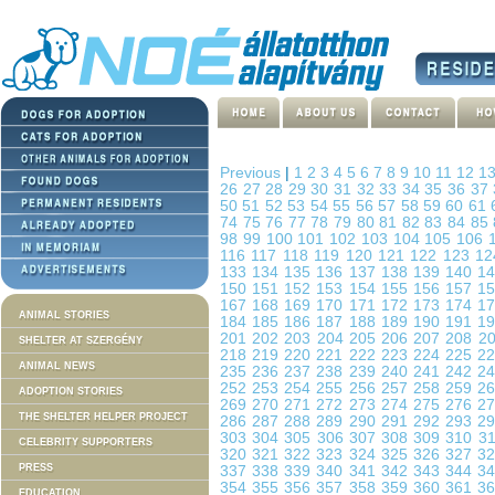
Previous
|
1
2
3
4
5
6
7
8
9
10
11
12
1
26
27
28
29
30
31
32
33
34
35
36
37
50
51
52
53
54
55
56
57
58
59
60
61
74
75
76
77
78
79
80
81
82
83
84
85
98
99
100
101
102
103
104
105
106
116
117
118
119
120
121
122
123
1
133
134
135
136
137
138
139
140
1
150
151
152
153
154
155
156
157
1
167
168
169
170
171
172
173
174
1
ANIMAL STORIES
184
185
186
187
188
189
190
191
1
201
202
203
204
205
206
207
208
2
SHELTER AT SZERGÉNY
218
219
220
221
222
223
224
225
2
ANIMAL NEWS
235
236
237
238
239
240
241
242
2
252
253
254
255
256
257
258
259
2
ADOPTION STORIES
269
270
271
272
273
274
275
276
2
THE SHELTER HELPER PROJECT
286
287
288
289
290
291
292
293
2
303
304
305
306
307
308
309
310
3
CELEBRITY SUPPORTERS
320
321
322
323
324
325
326
327
3
PRESS
337
338
339
340
341
342
343
344
3
354
355
356
357
358
359
360
361
3
EDUCATION