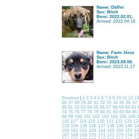
Name: Daffni
Sex: Bitch
Born: 2022.02.01.
Arrived: 2022.04.10.
Name: Farm Jérce
Sex: Bitch
Born: 2023.09.08.
Arrived: 2023.11.17.
Previous
|
1
2
3
4
5
6
7
8
9
10
11
12
1
26
27
28
29
30
31
32
33
34
35
36
37
50
51
52
53
54
55
56
57
58
59
60
61
74
75
76
77
78
79
80
81
82
83
84
85
98
99
100
101
102
103
104
105
106
116
117
118
119
120
121
122
123
1
133
134
135
136
137
138
139
140
1
150
151
152
153
154
155
156
157
1
167
168
169
170
171
172
173
174
1