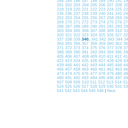
184
185
186
187
188
189
190
191
1
201
202
203
204
205
206
207
208
2
218
219
220
221
222
223
224
225
2
235
236
237
238
239
240
241
242
2
252
253
254
255
256
257
258
259
2
269
270
271
272
273
274
275
276
2
286
287
288
289
290
291
292
293
2
303
304
305
306
307
308
309
310
3
320
321
322
323
324
325
326
327
3
337
338
339
340.
341
342
343
344
3
354
355
356
357
358
359
360
361
3
371
372
373
374
375
376
377
378
3
388
389
390
391
392
393
394
395
3
405
406
407
408
409
410
411
412
4
422
423
424
425
426
427
428
429
4
439
440
441
442
443
444
445
446
4
456
457
458
459
460
461
462
463
4
473
474
475
476
477
478
479
480
4
490
491
492
493
494
495
496
497
4
507
508
509
510
511
512
513
514
5
524
525
526
527
528
529
530
531
5
541
542
543
544
545
546
|
Next