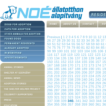
Previous
|
1
2
3
4
5
6
7
8
9
10
11
12
1
26
27
28
29
30
31
32
33
34
35
36
37
50
51
52
53
54
55
56
57
58
59
60
61
74
75
76
77
78
79
80
81
82
83
84
85
98
99
100
101
102
103
104
105
106
116
117
118
119
120
121
122
123
1
133
134
135
136
137
138
139
140
1
150
151
152
153
154
155
156
157
1
167
168
169
170
171
172
173
174
1
ANIMAL STORIES
184
185
186
187
188
189
190
191
1
201
202
203
204
205
206
207
208
2
SHELTER AT SZERGÉNY
218
219
220
221
222
223
224
225
2
ANIMAL NEWS
235
236
237
238
239
240
241
242
2
252
253
254
255
256
257
258
259
2
ADOPTION STORIES
269
270
271
272
273
274
275
276
2
THE SHELTER HELPER PROJECT
286
287
288
289
290
291
292
293
2
303
304
305
306
307
308
309
310
3
CELEBRITY SUPPORTERS
320
321
322
323
324
325
326
327
3
PRESS
337
338
339
340.
341
342
343
344
3
354
355
356
357
358
359
360
361
3
EDUCATION