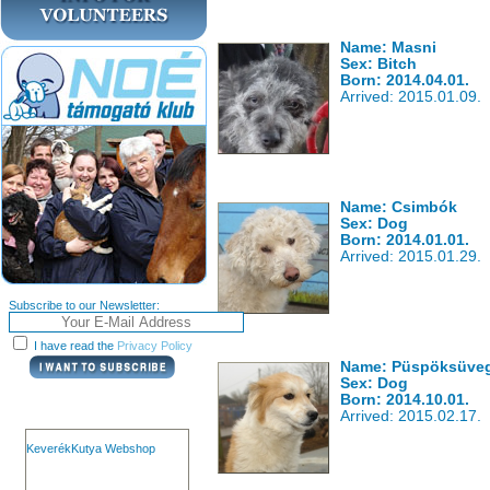
Name: Masni
Sex: Bitch
Born: 2014.04.01.
Arrived: 2015.01.09.
Name: Csimbók
Sex: Dog
Born: 2014.01.01.
Arrived: 2015.01.29.
Subscribe to our Newsletter:
I have read the
Privacy Policy
Name: Püspöksüve
Sex: Dog
Born: 2014.10.01.
Arrived: 2015.02.17.
KeverékKutya Webshop