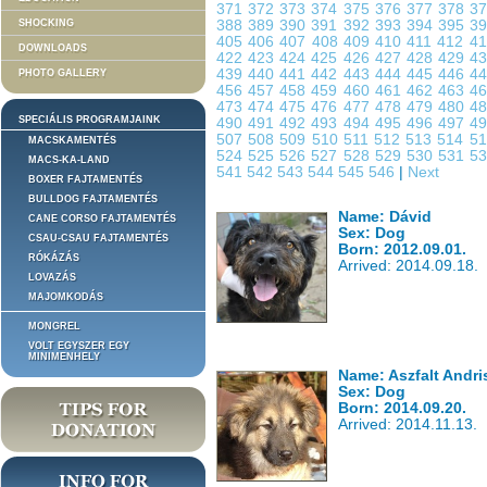
371
372
373
374
375
376
377
378
3
SHOCKING
388
389
390
391
392
393
394
395
3
405
406
407
408
409
410
411
412
4
DOWNLOADS
422
423
424
425
426
427
428
429
4
439
440
441
442
443
444
445
446
4
PHOTO GALLERY
456
457
458
459
460
461
462
463
4
473
474
475
476
477
478
479
480
4
SPECIÁLIS PROGRAMJAINK
490
491
492
493
494
495
496
497
4
507
508
509
510
511
512
513
514
5
MACSKAMENTÉS
524
525
526
527
528
529
530
531
5
MACS-KA-LAND
541
542
543
544
545
546
|
Next
BOXER FAJTAMENTÉS
BULLDOG FAJTAMENTÉS
Name: Dávid
CANE CORSO FAJTAMENTÉS
Sex: Dog
CSAU-CSAU FAJTAMENTÉS
Born: 2012.09.01.
RÓKÁZÁS
Arrived: 2014.09.18.
LOVAZÁS
MAJOMKODÁS
MONGREL
VOLT EGYSZER EGY
MINIMENHELY
Name: Aszfalt Andri
Sex: Dog
Born: 2014.09.20.
Arrived: 2014.11.13.