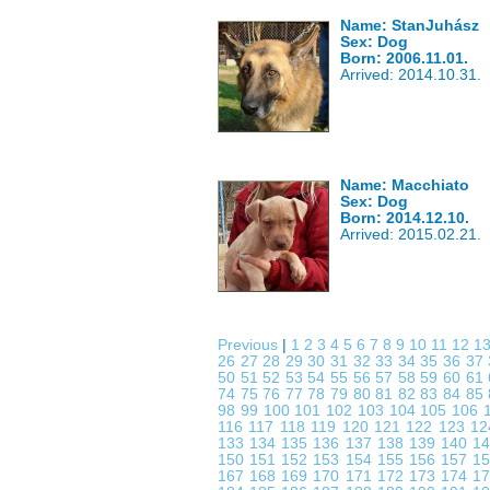
Name: StanJuhász
Sex: Dog
Born: 2006.11.01.
Arrived: 2014.10.31.
Name: Macchiato
Sex: Dog
Born: 2014.12.10.
Arrived: 2015.02.21.
Previous
|
1
2
3
4
5
6
7
8
9
10
11
12
1
26
27
28
29
30
31
32
33
34
35
36
37
50
51
52
53
54
55
56
57
58
59
60
61
74
75
76
77
78
79
80
81
82
83
84
85
98
99
100
101
102
103
104
105
106
116
117
118
119
120
121
122
123
1
133
134
135
136
137
138
139
140
1
150
151
152
153
154
155
156
157
1
167
168
169
170
171
172
173
174
1