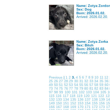
Name: Zotya Zordo
Sex: Dog
Born: 2026.01.02.
Arrived: 2026.02.20.
Name: Zotya Zorka
Sex: Bitch
Born: 2026.01.02.
Arrived: 2026.02.20.
Previous
|
1
2
3.
4
5
6
7
8
9
10
11
12
25
26
27
28
29
30
31
32
33
34
35
36
49
50
51
52
53
54
55
56
57
58
59
60
73
74
75
76
77
78
79
80
81
82
83
84
97
98
99
100
101
102
103
104
105
1
115
116
117
118
119
120
121
122
1
132
133
134
135
136
137
138
139
1
149
150
151
152
153
154
155
156
1
166
167
168
169
170
171
172
173
1