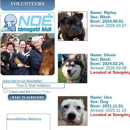
Name: Ripley
Sex: Bitch
Born: 2024.08.01.
Arrived: 2026.03.07.
Name: Gloria
Sex: Bitch
Born: 2024.02.24.
Arrived: 2026.03.08.
Located at Szergén
Subscribe to our Newsletter:
I have read the
Privacy Policy
Name: Uno
Sex: Dog
Born: 2021.11.01.
Arrived: 2025.11.19.
Located at Szergén
KeverékKutya Webshop