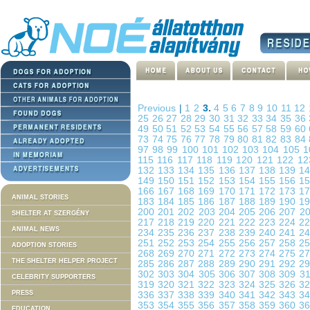
Previous
|
1
2
3.
4
5
6
7
8
9
10
11
12
25
26
27
28
29
30
31
32
33
34
35
36
49
50
51
52
53
54
55
56
57
58
59
60
73
74
75
76
77
78
79
80
81
82
83
84
97
98
99
100
101
102
103
104
105
1
115
116
117
118
119
120
121
122
1
132
133
134
135
136
137
138
139
1
149
150
151
152
153
154
155
156
1
166
167
168
169
170
171
172
173
1
ANIMAL STORIES
183
184
185
186
187
188
189
190
1
200
201
202
203
204
205
206
207
2
SHELTER AT SZERGÉNY
217
218
219
220
221
222
223
224
2
ANIMAL NEWS
234
235
236
237
238
239
240
241
2
251
252
253
254
255
256
257
258
2
ADOPTION STORIES
268
269
270
271
272
273
274
275
2
THE SHELTER HELPER PROJECT
285
286
287
288
289
290
291
292
2
302
303
304
305
306
307
308
309
3
CELEBRITY SUPPORTERS
319
320
321
322
323
324
325
326
3
PRESS
336
337
338
339
340
341
342
343
3
353
354
355
356
357
358
359
360
3
EDUCATION