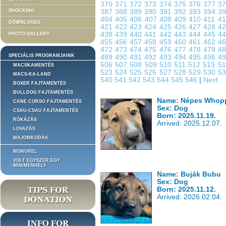
370
371
372
373
374
375
376
377
3
SHOCKING
387
388
389
390
391
392
393
394
3
404
405
406
407
408
409
410
411
4
DOWNLOADS
421
422
423
424
425
426
427
428
4
438
439
440
441
442
443
444
445
4
PHOTO GALLERY
455
456
457
458
459
460
461
462
4
472
473
474
475
476
477
478
479
4
SPECIÁLIS PROGRAMJAINK
489
490
491
492
493
494
495
496
4
506
507
508
509
510
511
512
513
5
MACSKAMENTÉS
523
524
525
526
527
528
529
530
5
MACS-KA-LAND
540
541
542
543
544
545
546
|
Next
BOXER FAJTAMENTÉS
BULLDOG FAJTAMENTÉS
Name: Népes Whop
CANE CORSO FAJTAMENTÉS
Sex: Dog
CSAU-CSAU FAJTAMENTÉS
Born: 2025.11.19.
RÓKÁZÁS
Arrived: 2025.12.07.
LOVAZÁS
MAJOMKODÁS
MONGREL
VOLT EGYSZER EGY
MINIMENHELY
Name: Buják Bubu
Sex: Dog
Born: 2025.11.12.
Arrived: 2026.02.04.