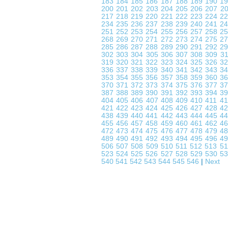
183
184
185
186
187
188
189
190
1
200
201
202
203
204
205
206
207
2
217
218
219
220
221
222
223
224
2
234
235
236
237
238
239
240
241
2
251
252
253
254
255
256
257
258
2
268
269
270
271
272
273
274
275
2
285
286
287
288
289
290
291
292
2
302
303
304
305
306
307
308
309
3
319
320
321
322
323
324
325
326
3
336
337
338
339
340
341
342
343
3
353
354
355
356
357
358
359
360
3
370
371
372
373
374
375
376
377
3
387
388
389
390
391
392
393
394
3
404
405
406
407
408
409
410
411
4
421
422
423
424
425
426
427
428
4
438
439
440
441
442
443
444
445
4
455
456
457
458
459
460
461
462
4
472
473
474
475
476
477
478
479
4
489
490
491
492
493
494
495
496
4
506
507
508
509
510
511
512
513
5
523
524
525
526
527
528
529
530
5
540
541
542
543
544
545
546
|
Next