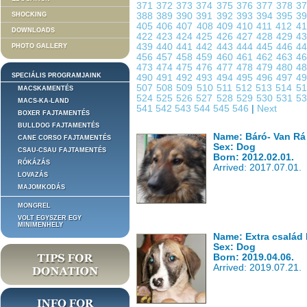
371
372
373
374
375
376
377
378
3
SHOCKING
388
389
390
391
392
393
394
395
3
405
406
407
408
409
410
411
412
4
DOWNLOADS
422
423
424
425
426
427
428
429
4
439
440
441
442
443
444
445
446
4
PHOTO GALLERY
456
457
458
459
460
461
462
463
4
473
474
475
476
477
478
479
480
4
SPECIÁLIS PROGRAMJAINK
490
491
492
493
494
495
496
497
4
507
508
509
510
511
512
513
514
5
MACSKAMENTÉS
524
525
526
527
528
529
530
531
5
MACS-KA-LAND
541
542
543
544
545
546
|
Next
BOXER FAJTAMENTÉS
BULLDOG FAJTAMENTÉS
Name: Báró- Van Rá 
CANE CORSO FAJTAMENTÉS
Sex: Dog
CSAU-CSAU FAJTAMENTÉS
Born: 2012.02.01.
RÓKÁZÁS
Arrived: 2017.07.01.
LOVAZÁS
MAJOMKODÁS
MONGREL
VOLT EGYSZER EGY
MINIMENHELY
Name: Extra család
Sex: Dog
Born: 2019.04.06.
Arrived: 2019.07.21.