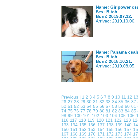
Name: Girlpower cs
Sex: Bitch
Born: 2019.07.12.
Arrived: 2019.10.06.
Name: Panama család
Sex: Bitch
Born: 2018.10.21.
Arrived: 2019.08.05.
Previous
|
1
2
3
4
5
6
7
8
9
10
11
12
1
26
27
28
29
30
31
32
33
34
35
36
37
50
51
52
53
54
55
56
57
58
59
60
61
74
75
76
77
78
79
80
81
82
83
84
85
98
99
100
101
102
103
104
105
106
116
117
118
119
120
121
122
123
1
133
134
135
136
137
138
139
140
1
150
151
152
153
154
155
156
157
1
167
168
169
170
171
172
173
174
1