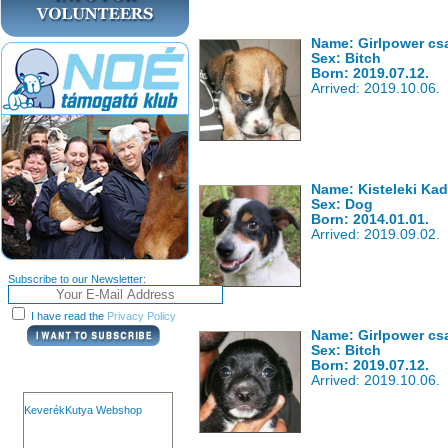
Name: Girlpower cs
Sex: Bitch
Born: 2019.07.12.
Arrived: 2019.10.06.
Name: Kisteleki Ka
Sex: Dog
Born: 2014.01.01.
Arrived: 2019.09.02.
Subscribe to our Newsletter:
I have read the
Privacy Policy
Name: Girlpower cs
Sex: Bitch
Born: 2019.07.12.
Arrived: 2019.10.06.
KeverékKutya Webshop