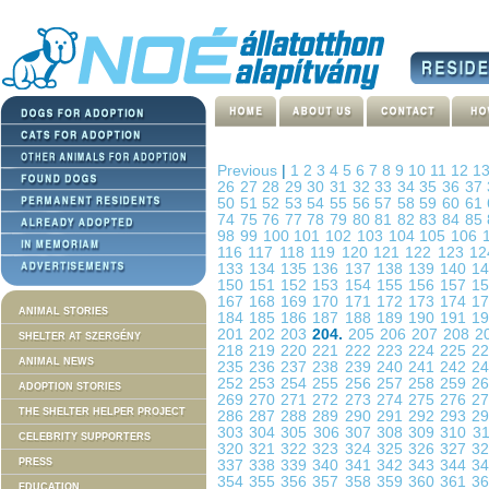
Previous
|
1
2
3
4
5
6
7
8
9
10
11
12
1
26
27
28
29
30
31
32
33
34
35
36
37
50
51
52
53
54
55
56
57
58
59
60
61
74
75
76
77
78
79
80
81
82
83
84
85
98
99
100
101
102
103
104
105
106
116
117
118
119
120
121
122
123
1
133
134
135
136
137
138
139
140
1
150
151
152
153
154
155
156
157
1
167
168
169
170
171
172
173
174
1
ANIMAL STORIES
184
185
186
187
188
189
190
191
1
201
202
203
204.
205
206
207
208
2
SHELTER AT SZERGÉNY
218
219
220
221
222
223
224
225
2
ANIMAL NEWS
235
236
237
238
239
240
241
242
2
252
253
254
255
256
257
258
259
2
ADOPTION STORIES
269
270
271
272
273
274
275
276
2
THE SHELTER HELPER PROJECT
286
287
288
289
290
291
292
293
2
303
304
305
306
307
308
309
310
3
CELEBRITY SUPPORTERS
320
321
322
323
324
325
326
327
3
PRESS
337
338
339
340
341
342
343
344
3
354
355
356
357
358
359
360
361
3
EDUCATION