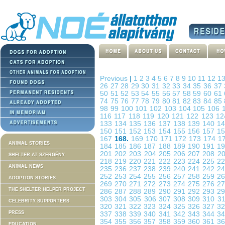
Previous
|
1
2
3
4
5
6
7
8
9
10
11
12
1
26
27
28
29
30
31
32
33
34
35
36
37
50
51
52
53
54
55
56
57
58
59
60
61
74
75
76
77
78
79
80
81
82
83
84
85
98
99
100
101
102
103
104
105
106
116
117
118
119
120
121
122
123
1
133
134
135
136
137
138
139
140
1
150
151
152
153
154
155
156
157
1
167
168.
169
170
171
172
173
174
1
ANIMAL STORIES
184
185
186
187
188
189
190
191
1
201
202
203
204
205
206
207
208
2
SHELTER AT SZERGÉNY
218
219
220
221
222
223
224
225
2
ANIMAL NEWS
235
236
237
238
239
240
241
242
2
252
253
254
255
256
257
258
259
2
ADOPTION STORIES
269
270
271
272
273
274
275
276
2
THE SHELTER HELPER PROJECT
286
287
288
289
290
291
292
293
2
303
304
305
306
307
308
309
310
3
CELEBRITY SUPPORTERS
320
321
322
323
324
325
326
327
3
PRESS
337
338
339
340
341
342
343
344
3
354
355
356
357
358
359
360
361
3
EDUCATION