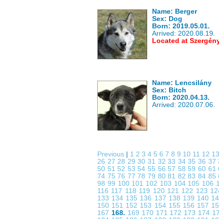
Name: Berger
Sex: Dog
Born: 2019.05.01.
Arrived: 2020.08.19.
Located at Szergén
Name: Lencsilány
Sex: Bitch
Born: 2020.04.13.
Arrived: 2020.07.06.
Previous
|
1
2
3
4
5
6
7
8
9
10
11
12
1
26
27
28
29
30
31
32
33
34
35
36
37
50
51
52
53
54
55
56
57
58
59
60
61
74
75
76
77
78
79
80
81
82
83
84
85
98
99
100
101
102
103
104
105
106
116
117
118
119
120
121
122
123
1
133
134
135
136
137
138
139
140
1
150
151
152
153
154
155
156
157
1
167
168.
169
170
171
172
173
174
1