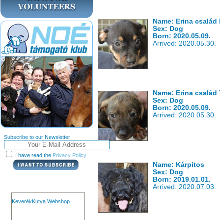
Name: Erina család
Sex: Dog
Born: 2020.05.09.
Arrived: 2020.05.30.
Name: Erina család
Sex: Dog
Born: 2020.05.09.
Arrived: 2020.05.30.
Subscribe to our Newsletter:
I have read the
Privacy Policy
Name: Kárpitos
Sex: Dog
Born: 2019.01.01.
Arrived: 2020.07.03.
KeverékKutya Webshop