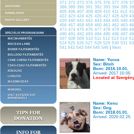
371
372
373
374
375
376
377
378
3
SHOCKING
388
389
390
391
392
393
394
395
3
405
406
407
408
409
410
411
412
4
DOWNLOADS
422
423
424
425
426
427
428
429
4
439
440
441
442
443
444
445
446
4
PHOTO GALLERY
456
457
458
459
460
461
462
463
4
473
474
475
476
477
478
479
480
4
SPECIÁLIS PROGRAMJAINK
490
491
492
493
494
495
496
497
4
507
508
509
510
511
512
513
514
5
MACSKAMENTÉS
524
525
526
527
528
529
530
531
5
MACS-KA-LAND
541
542
543
544
545
546
|
Next
BOXER FAJTAMENTÉS
BULLDOG FAJTAMENTÉS
Name: Yucca
CANE CORSO FAJTAMENTÉS
Sex: Bitch
CSAU-CSAU FAJTAMENTÉS
Born: 2016.10.01.
RÓKÁZÁS
Arrived: 2017.10.05.
LOVAZÁS
Located at Szergén
MAJOMKODÁS
MONGREL
VOLT EGYSZER EGY
MINIMENHELY
Name: Kenu
Sex: Dog
Born: 2018.01.01.
Arrived: 2020.02.25.