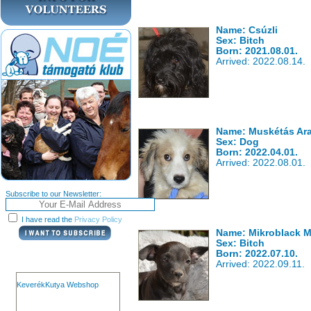
Name: Csúzli
Sex: Bitch
Born: 2021.08.01.
Arrived: 2022.08.14.
Name: Muskétás Ar
Sex: Dog
Born: 2022.04.01.
Arrived: 2022.08.01.
Subscribe to our Newsletter:
I have read the
Privacy Policy
Name: Mikroblack M
Sex: Bitch
Born: 2022.07.10.
Arrived: 2022.09.11.
KeverékKutya Webshop