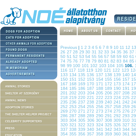
Previous
|
1
2
3
4
5
6
7
8
9
10
11
12
1
26
27
28
29
30
31
32
33
34
35
36
37
50
51
52
53
54
55
56
57
58
59
60
61
74
75
76
77
78
79
80
81
82
83
84
85
98
99
100
101
102
103
104
105
106.
116
117
118
119
120
121
122
123
1
133
134
135
136
137
138
139
140
1
150
151
152
153
154
155
156
157
1
167
168
169
170
171
172
173
174
1
ANIMAL STORIES
184
185
186
187
188
189
190
191
1
201
202
203
204
205
206
207
208
2
SHELTER AT SZERGÉNY
218
219
220
221
222
223
224
225
2
ANIMAL NEWS
235
236
237
238
239
240
241
242
2
252
253
254
255
256
257
258
259
2
ADOPTION STORIES
269
270
271
272
273
274
275
276
2
THE SHELTER HELPER PROJECT
286
287
288
289
290
291
292
293
2
303
304
305
306
307
308
309
310
3
CELEBRITY SUPPORTERS
320
321
322
323
324
325
326
327
3
PRESS
337
338
339
340
341
342
343
344
3
354
355
356
357
358
359
360
361
3
EDUCATION