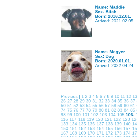
Name: Maddie
Sex: Bitch
Born: 2016.12.01.
Arrived: 2021.02.05.
Name: Megyer
Sex: Dog
Born: 2020.01.01.
Arrived: 2022.04.24.
Previous
|
1
2
3
4
5
6
7
8
9
10
11
12
1
26
27
28
29
30
31
32
33
34
35
36
37
50
51
52
53
54
55
56
57
58
59
60
61
74
75
76
77
78
79
80
81
82
83
84
85
98
99
100
101
102
103
104
105
106.
116
117
118
119
120
121
122
123
1
133
134
135
136
137
138
139
140
1
150
151
152
153
154
155
156
157
1
167
168
169
170
171
172
173
174
1