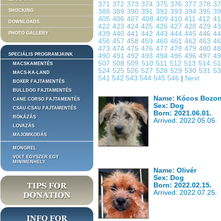
371
372
373
374
375
376
377
378
3
SHOCKING
388
389
390
391
392
393
394
395
3
405
406
407
408
409
410
411
412
4
DOWNLOADS
422
423
424
425
426
427
428
429
4
439
440
441
442
443
444
445
446
4
PHOTO GALLERY
456
457
458
459
460
461
462
463
4
473
474
475
476
477
478
479
480
4
SPECIÁLIS PROGRAMJAINK
490
491
492
493
494
495
496
497
4
507
508
509
510
511
512
513
514
5
MACSKAMENTÉS
524
525
526
527
528
529
530
531
5
MACS-KA-LAND
541
542
543
544
545
546
|
Next
BOXER FAJTAMENTÉS
BULLDOG FAJTAMENTÉS
Name: Kócos Bozon
CANE CORSO FAJTAMENTÉS
Sex: Dog
CSAU-CSAU FAJTAMENTÉS
Born: 2021.06.01.
RÓKÁZÁS
Arrived: 2022.05.05.
LOVAZÁS
MAJOMKODÁS
MONGREL
VOLT EGYSZER EGY
MINIMENHELY
Name: Olivér
Sex: Dog
Born: 2022.02.15.
Arrived: 2022.07.25.