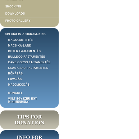
SHOCKING
DOWNLOADS
PHOTO GALLERY
SPECIÁLIS PROGRAMJAINK
MACSKAMENTÉS
MACS-KA-LAND
BOXER FAJTAMENTÉS
BULLDOG FAJTAMENTÉS
CANE CORSO FAJTAMENTÉS
CSAU-CSAU FAJTAMENTÉS
RÓKÁZÁS
LOVAZÁS
MAJOMKODÁS
MONGREL
VOLT EGYSZER EGY
MINIMENHELY