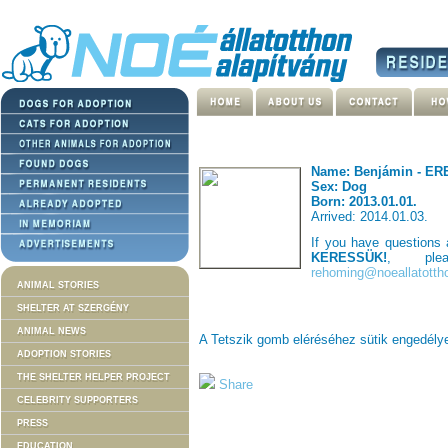
Name: Benjámin - E
Sex: Dog
Born: 2013.01.01.
Arrived: 2014.01.03.
If you have questions
KERESSÜK!
, ple
rehoming@noeallatotth
ANIMAL STORIES
SHELTER AT SZERGÉNY
ANIMAL NEWS
A Tetszik gomb eléréséhez sütik engedél
ADOPTION STORIES
THE SHELTER HELPER PROJECT
Share
CELEBRITY SUPPORTERS
PRESS
EDUCATION