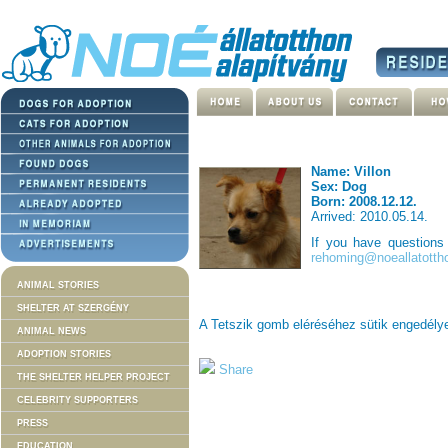
Name: Villon
Sex: Dog
Born: 2008.12.12.
Arrived: 2010.05.14.
If you have question
rehoming@noeallatotth
ANIMAL STORIES
SHELTER AT SZERGÉNY
A Tetszik gomb eléréséhez sütik engedél
ANIMAL NEWS
ADOPTION STORIES
Share
THE SHELTER HELPER PROJECT
CELEBRITY SUPPORTERS
PRESS
EDUCATION