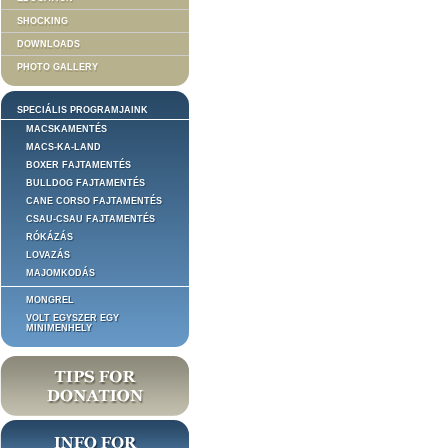
SHOCKING
DOWNLOADS
PHOTO GALLERY
SPECIÁLIS PROGRAMJAINK
MACSKAMENTÉS
MACS-KA-LAND
BOXER FAJTAMENTÉS
BULLDOG FAJTAMENTÉS
CANE CORSO FAJTAMENTÉS
CSAU-CSAU FAJTAMENTÉS
RÓKÁZÁS
LOVAZÁS
MAJOMKODÁS
MONGREL
VOLT EGYSZER EGY
MINIMENHELY