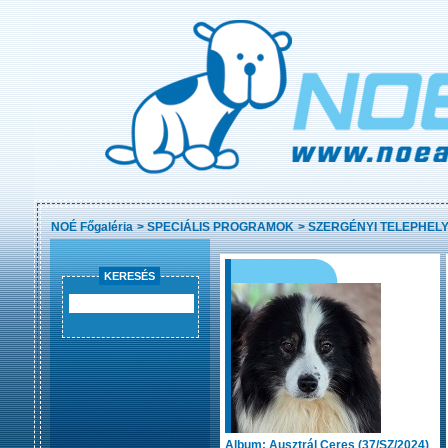
NOÉ Főgaléria
>
SPECIÁLIS PROGRAMOK
>
SZERGÉNYI TELEPHELY
KERESÉS
Album: Ausztrál Ceres (37/SZ/2024)