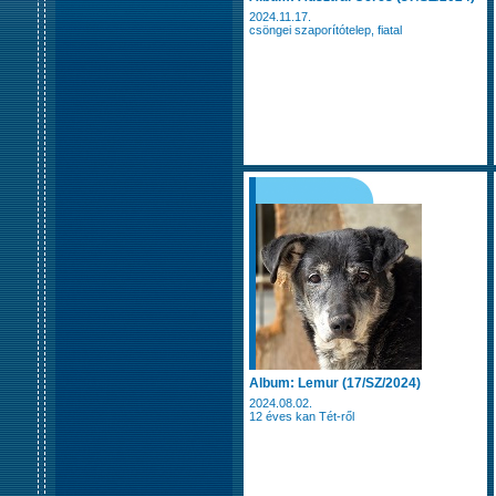
2024.11.17.
csöngei szaporítótelep, fiatal
Album: Lemur (17/SZ/2024)
2024.08.02.
12 éves kan Tét-ről