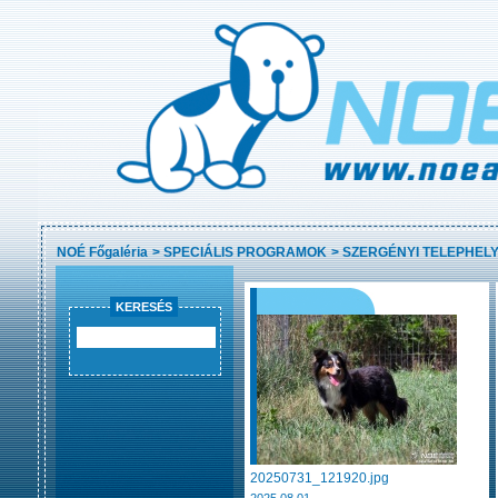
NOÉ Főgaléria
>
SPECIÁLIS PROGRAMOK
>
SZERGÉNYI TELEPHELY
KERESÉS
20250731_121920.jpg