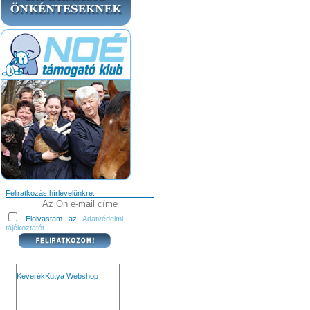
Feliratkozás hírlevelünkre:
Elolvastam az
Adatvédelmi
tájékoztatót
KeverékKutya Webshop