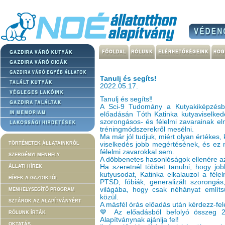
Tanulj és segíts!
2022.05.17.
Tanulj és segíts‼️
A Sci-9 Tudomány a Kutyakiképzés
előadásán Tóth Katinka kutyaviselked
szorongásos- és félelmi zavarainak elm
tréningmódszerekről mesélni.
Ma már jól tudjuk, miért olyan értékes,
TÖRTÉNETEK ÁLLATAINKRÓL
viselkedés jobb megértésének, és ez 
félelmi zavarokkal sem.
SZERGÉNYI MENHELY
A döbbenetes hasonlóságok ellenére a
Ha szeretnél többet tanulni, hogy jo
ÁLLATI HÍREK
kutyusodat, Katinka elkalauzol a féle
HÍREK A GAZDIKTÓL
PTSD, fóbiák, generalizált szorongás
világába, hogy csak néhányat említs
MENHELYSEGÍTŐ PROGRAM
közül.
SZTÁROK AZ ALAPÍTVÁNYÉRT
A másfél órás előadás után kérdezz-fel
💙 Az előadásból befolyó összeg 2
RÓLUNK ÍRTÁK
Alapítványnak ajánlja fel!
OKTATÁS