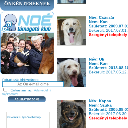
Név: Császár
Nem: Kan
Született: 2009.07.0
Bekerült: 2017.07.01.
Szergényi telephely
Név: Oli
Nem: Kan
Született: 2013.08.1
Bekerült: 2017.05.12.
Feliratkozás hírlevelünkre:
Elolvastam az
Adatvédelmi
tájékoztatót
Név: Kapca
Nem: Szuka
Született: 2005.08.0
Bekerült: 2017.06.30.
KeverékKutya Webshop
Szergényi telephely