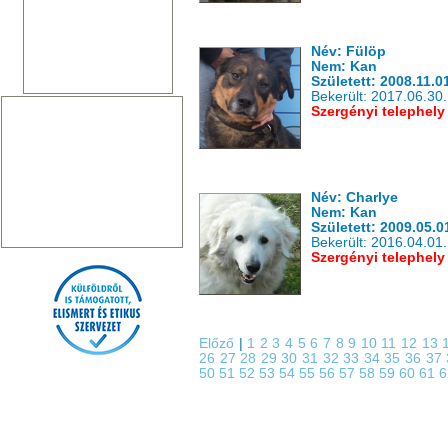
Név: Fülöp
Nem: Kan
Született: 2008.11.0
Bekerült: 2017.06.30.
Szergényi telephely
Név: Charlye
Nem: Kan
Született: 2009.05.0
Bekerült: 2016.04.01.
Szergényi telephely
Előző
|
1
2
3
4
5
6
7
8
9
10
11
12
13
26
27
28
29
30
31
32
33
34
35
36
37
50
51
52
53
54
55
56
57
58
59
60
61