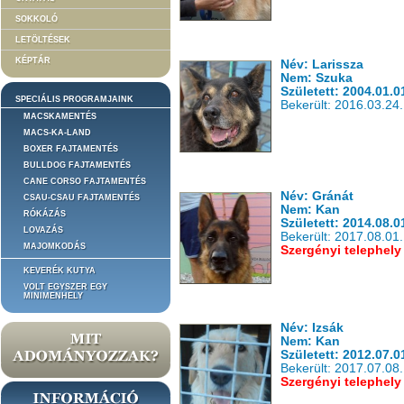
SOKKOLÓ
LETÖLTÉSEK
KÉPTÁR
Név: Larissza
Nem: Szuka
Született: 2004.01.0
SPECIÁLIS PROGRAMJAINK
Bekerült: 2016.03.24.
MACSKAMENTÉS
MACS-KA-LAND
BOXER FAJTAMENTÉS
BULLDOG FAJTAMENTÉS
CANE CORSO FAJTAMENTÉS
Név: Gránát
CSAU-CSAU FAJTAMENTÉS
Nem: Kan
RÓKÁZÁS
Született: 2014.08.0
LOVAZÁS
Bekerült: 2017.08.01.
MAJOMKODÁS
Szergényi telephely
KEVERÉK KUTYA
VOLT EGYSZER EGY
MINIMENHELY
Név: Izsák
Nem: Kan
Született: 2012.07.0
Bekerült: 2017.07.08.
Szergényi telephely