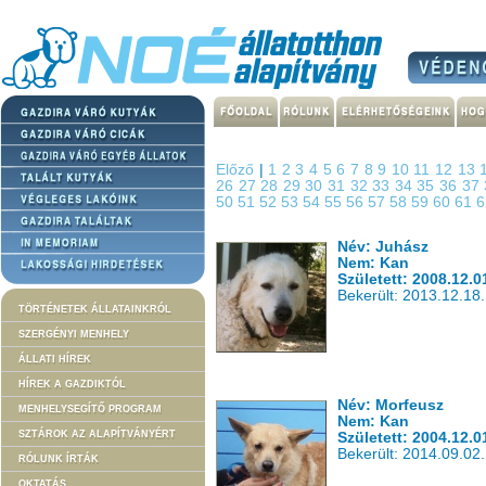
Előző
|
1
2
3
4
5
6
7
8
9
10
11
12
13
26
27
28
29
30
31
32
33
34
35
36
37
50
51
52
53
54
55
56
57
58
59
60
61
Név: Juhász
Nem: Kan
Született: 2008.12.0
Bekerült: 2013.12.18.
TÖRTÉNETEK ÁLLATAINKRÓL
SZERGÉNYI MENHELY
ÁLLATI HÍREK
HÍREK A GAZDIKTÓL
Név: Morfeusz
MENHELYSEGÍTŐ PROGRAM
Nem: Kan
SZTÁROK AZ ALAPÍTVÁNYÉRT
Született: 2004.12.0
Bekerült: 2014.09.02.
RÓLUNK ÍRTÁK
OKTATÁS