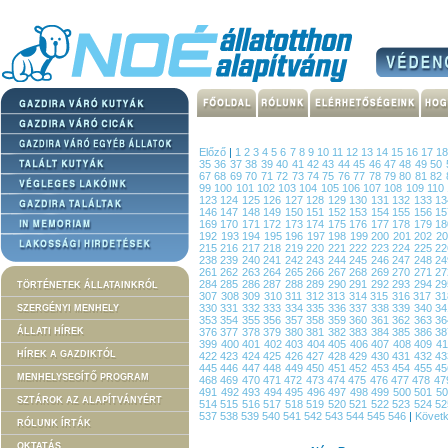
Előző
|
1
2
3
4
5
6
7
8
9
10
11
12
13
14
15
16
17
1
35
36
37
38
39
40
41
42
43
44
45
46
47
48
49
50
67
68
69
70
71
72
73
74
75
76
77
78
79
80
81
82
99
100
101
102
103
104
105
106
107
108
109
110
123
124
125
126
127
128
129
130
131
132
133
1
146
147
148
149
150
151
152
153
154
155
156
1
169
170
171
172
173
174
175
176
177
178
179
1
192
193
194
195
196
197
198
199
200
201
202
2
215
216
217
218
219
220
221
222
223
224
225
2
238
239
240
241
242
243
244
245
246
247
248
2
261
262
263
264
265
266
267
268
269
270
271
2
284
285
286
287
288
289
290
291
292
293
294
2
TÖRTÉNETEK ÁLLATAINKRÓL
307
308
309
310
311
312
313
314
315
316
317
3
330
331
332
333
334
335
336
337
338
339
340
3
SZERGÉNYI MENHELY
353
354
355
356
357
358
359
360
361
362
363
3
ÁLLATI HÍREK
376
377
378
379
380
381
382
383
384
385
386
3
399
400
401
402
403
404
405
406
407
408
409
4
HÍREK A GAZDIKTÓL
422
423
424
425
426
427
428
429
430
431
432
4
445
446
447
448
449
450
451
452
453
454
455
4
MENHELYSEGÍTŐ PROGRAM
468
469
470
471
472
473
474
475
476
477
478
47
491
492
493
494
495
496
497
498
499
500
501
5
SZTÁROK AZ ALAPÍTVÁNYÉRT
514
515
516
517
518
519
520
521
522
523
524
5
537
538
539
540
541
542
543
544
545
546
|
Követ
RÓLUNK ÍRTÁK
OKTATÁS