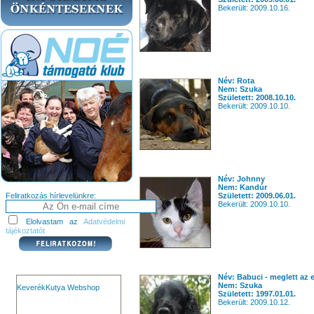
Bekerült: 2009.10.16.
Név: Rota
Nem: Szuka
Született: 2008.10.10.
Bekerült: 2009.10.10.
Név: Johnny
Nem: Kandúr
Feliratkozás hírlevelünkre:
Született: 2009.06.01.
Bekerült: 2009.10.10.
Elolvastam az
Adatvédelmi
tájékoztatót
Név: Babuci - meglett az e
Nem: Szuka
KeverékKutya Webshop
Született: 1997.01.01.
Bekerült: 2009.10.12.