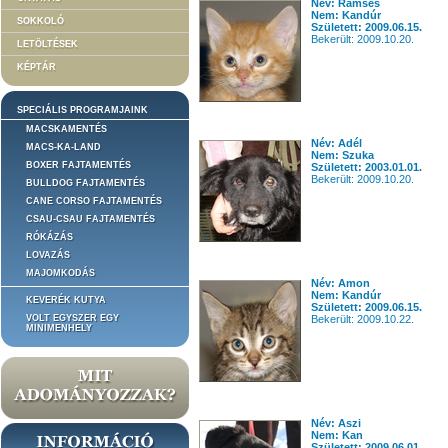
Név: Ramses
Nem: Kandúr
SOKKOLÓ
Született: 2009.06.15.
Bekerült: 2009.10.20.
LETÖLTÉSEK
KÉPTÁR
SPECIÁLIS PROGRAMJAINK
MACSKAMENTÉS
Név: Adél
MACS-KA-LAND
Nem: Szuka
BOXER FAJTAMENTÉS
Született: 2003.01.01.
Bekerült: 2009.10.20.
BULLDOG FAJTAMENTÉS
CANE CORSO FAJTAMENTÉS
CSAU-CSAU FAJTAMENTÉS
RÓKÁZÁS
LOVAZÁS
MAJOMKODÁS
Név: Amon
Nem: Kandúr
KEVERÉK KUTYA
Született: 2009.06.15.
VOLT EGYSZER EGY
Bekerült: 2009.10.22.
MINIMENHELY
Név: Aszi
Nem: Kan
Született: 2009.06.01.