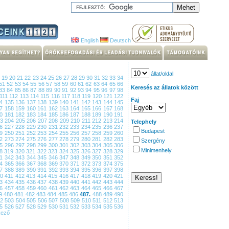
English
Deutsch
állat/oldal
8
19
20
21
22
23
24
25
26
27
28
29
30
31
32
33
34
51
52
53
54
55
56
57
58
59
60
61
62
63
64
65
66
Keresés az állatok között
83
84
85
86
87
88
89
90
91
92
93
94
95
96
97
98
111
112
113
114
115
116
117
118
119
120
121
122
Faj
34
135
136
137
138
139
140
141
142
143
144
145
57
158
159
160
161
162
163
164
165
166
167
168
80
181
182
183
184
185
186
187
188
189
190
191
03
204
205
206
207
208
209
210
211
212
213
214
Telephely
26
227
228
229
230
231
232
233
234
235
236
237
Budapest
49
250
251
252
253
254
255
256
257
258
259
260
72
273
274
275
276
277
278
279
280
281
282
283
Szergény
95
296
297
298
299
300
301
302
303
304
305
306
Minimenhely
18
319
320
321
322
323
324
325
326
327
328
329
41
342
343
344
345
346
347
348
349
350
351
352
64
365
366
367
368
369
370
371
372
373
374
375
87
388
389
390
391
392
393
394
395
396
397
398
10
411
412
413
414
415
416
417
418
419
420
421
33
434
435
436
437
438
439
440
441
442
443
444
56
457
458
459
460
461
462
463
464
465
466
467
9
480
481
482
483
484
485
486
487.
488
489
490
02
503
504
505
506
507
508
509
510
511
512
513
25
526
527
528
529
530
531
532
533
534
535
536
kező