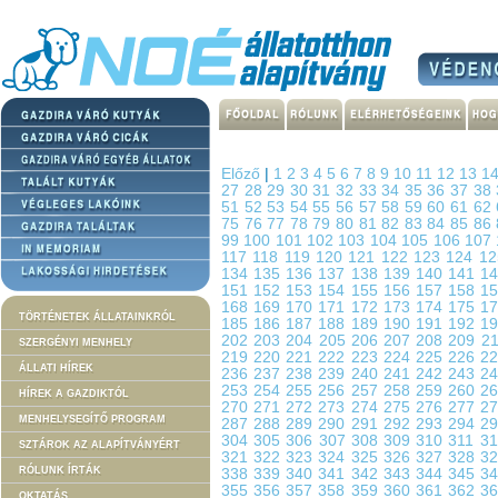
Előző
|
1
2
3
4
5
6
7
8
9
10
11
12
13
1
27
28
29
30
31
32
33
34
35
36
37
38
51
52
53
54
55
56
57
58
59
60
61
62
75
76
77
78
79
80
81
82
83
84
85
86
99
100
101
102
103
104
105
106
107
117
118
119
120
121
122
123
124
1
134
135
136
137
138
139
140
141
1
151
152
153
154
155
156
157
158
1
168
169
170
171
172
173
174
175
1
TÖRTÉNETEK ÁLLATAINKRÓL
185
186
187
188
189
190
191
192
1
202
203
204
205
206
207
208
209
2
SZERGÉNYI MENHELY
219
220
221
222
223
224
225
226
2
ÁLLATI HÍREK
236
237
238
239
240
241
242
243
2
253
254
255
256
257
258
259
260
2
HÍREK A GAZDIKTÓL
270
271
272
273
274
275
276
277
2
MENHELYSEGÍTŐ PROGRAM
287
288
289
290
291
292
293
294
2
304
305
306
307
308
309
310
311
3
SZTÁROK AZ ALAPÍTVÁNYÉRT
321
322
323
324
325
326
327
328
3
RÓLUNK ÍRTÁK
338
339
340
341
342
343
344
345
3
355
356
357
358
359
360
361
362
3
OKTATÁS