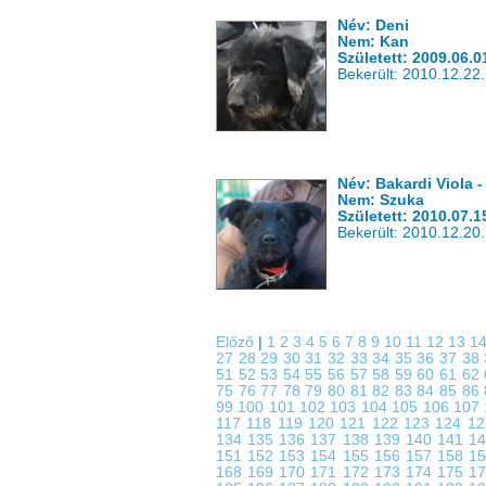
Név: Deni
Nem: Kan
Született: 2009.06.0
Bekerült: 2010.12.22.
Név: Bakardi Viola
Nem: Szuka
Született: 2010.07.1
Bekerült: 2010.12.20.
Előző
|
1
2
3
4
5
6
7
8
9
10
11
12
13
1
27
28
29
30
31
32
33
34
35
36
37
38
51
52
53
54
55
56
57
58
59
60
61
62
75
76
77
78
79
80
81
82
83
84
85
86
99
100
101
102
103
104
105
106
107
117
118
119
120
121
122
123
124
1
134
135
136
137
138
139
140
141
1
151
152
153
154
155
156
157
158
1
168
169
170
171
172
173
174
175
1