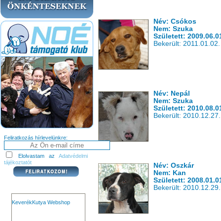
Név: Csókos
Nem: Szuka
Született: 2009.06.0
Bekerült: 2011.01.02.
Név: Nepál
Nem: Szuka
Született: 2010.08.0
Bekerült: 2010.12.27.
Feliratkozás hírlevelünkre:
Elolvastam az
Adatvédelmi
tájékoztatót
Név: Oszkár
Nem: Kan
Született: 2008.01.0
Bekerült: 2010.12.29.
KeverékKutya Webshop