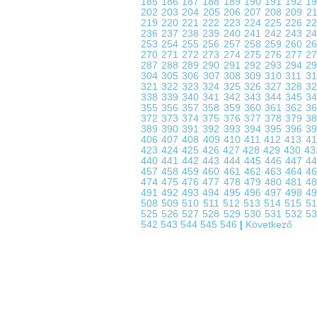
185
186
187
188
189
190
191
192
1
202
203
204
205
206
207
208
209
2
219
220
221
222
223
224
225
226
2
236
237
238
239
240
241
242
243
2
253
254
255
256
257
258
259
260
2
270
271
272
273
274
275
276
277
2
287
288
289
290
291
292
293
294
2
304
305
306
307
308
309
310
311
3
321
322
323
324
325
326
327
328
3
338
339
340
341
342
343
344
345
3
355
356
357
358
359
360
361
362
3
372
373
374
375
376
377
378
379
3
389
390
391
392
393
394
395
396
3
406
407
408
409
410
411
412
413
4
423
424
425
426
427
428
429
430
4
440
441
442
443
444
445
446
447
4
457
458
459
460
461
462
463
464
4
474
475
476
477
478
479
480
481
4
491
492
493
494
495
496
497
498
4
508
509
510
511
512
513
514
515
5
525
526
527
528
529
530
531
532
5
542
543
544
545
546
|
Következő