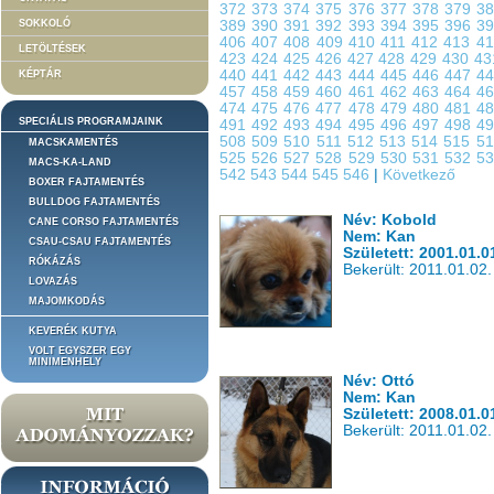
372
373
374
375
376
377
378
379
3
SOKKOLÓ
389
390
391
392
393
394
395
396
3
406
407
408
409
410
411
412
413
4
LETÖLTÉSEK
423
424
425
426
427
428
429
430
4
440
441
442
443
444
445
446
447
4
KÉPTÁR
457
458
459
460
461
462
463
464
4
474
475
476
477
478
479
480
481
4
SPECIÁLIS PROGRAMJAINK
491
492
493
494
495
496
497
498
4
508
509
510
511
512
513
514
515
5
MACSKAMENTÉS
525
526
527
528
529
530
531
532
5
MACS-KA-LAND
542
543
544
545
546
|
Következő
BOXER FAJTAMENTÉS
BULLDOG FAJTAMENTÉS
Név: Kobold
CANE CORSO FAJTAMENTÉS
Nem: Kan
CSAU-CSAU FAJTAMENTÉS
Született: 2001.01.0
RÓKÁZÁS
Bekerült: 2011.01.02.
LOVAZÁS
MAJOMKODÁS
KEVERÉK KUTYA
VOLT EGYSZER EGY
MINIMENHELY
Név: Ottó
Nem: Kan
Született: 2008.01.0
Bekerült: 2011.01.02.