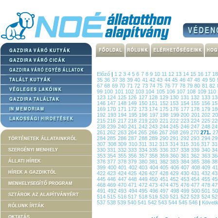
Előző
|
1
2
3
4
5
6
7
8
9
10
11
12
13
14
15
16
17
1
35
36
37
38
39
40
41
42
43
44
45
46
47
48
49
50
67
68
69
70
71
72
73
74
75
76
77
78
79
80
81
82
99
100
101
102
103
104
105
106
107
108
109
110
123
124
125
126
127
128
129
130
131
132
133
1
146
147
148
149
150
151
152
153
154
155
156
1
169
170
171
172
173
174
175
176
177
178
179
1
192
193
194
195
196
197
198
199
200
201
202
2
215
216
217
218
219
220
221
222
223
224
225
2
238
239
240
241
242
243
244
245
246
247
248
2
261
262
263
264
265
266
267
268
269
270
271.
2
284
285
286
287
288
289
290
291
292
293
294
2
TÖRTÉNETEK ÁLLATAINKRÓL
307
308
309
310
311
312
313
314
315
316
317
3
330
331
332
333
334
335
336
337
338
339
340
3
SZERGÉNYI MENHELY
353
354
355
356
357
358
359
360
361
362
363
3
ÁLLATI HÍREK
376
377
378
379
380
381
382
383
384
385
386
3
399
400
401
402
403
404
405
406
407
408
409
4
HÍREK A GAZDIKTÓL
422
423
424
425
426
427
428
429
430
431
432
4
445
446
447
448
449
450
451
452
453
454
455
4
MENHELYSEGÍTŐ PROGRAM
468
469
470
471
472
473
474
475
476
477
478
4
491
492
493
494
495
496
497
498
499
500
501
5
SZTÁROK AZ ALAPÍTVÁNYÉRT
514
515
516
517
518
519
520
521
522
523
524
5
537
538
539
540
541
542
543
544
545
546
|
Követ
RÓLUNK ÍRTÁK
OKTATÁS