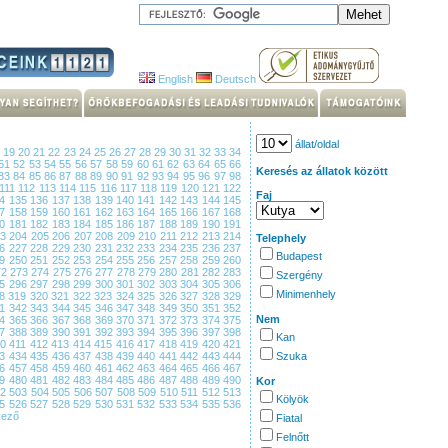
English
Deutsch
állat/oldal
8
19
20
21
22
23
24
25
26
27
28
29
30
31
32
33
34
51
52
53
54
55
56
57
58
59
60
61
62
63
64
65
66
Keresés az állatok között
83
84
85
86
87
88
89
90
91
92
93
94
95
96
97
98
111
112
113
114
115
116
117
118
119
120
121
122
Faj
34
135
136
137
138
139
140
141
142
143
144
145
57
158
159
160
161
162
163
164
165
166
167
168
80
181
182
183
184
185
186
187
188
189
190
191
03
204
205
206
207
208
209
210
211
212
213
214
Telephely
26
227
228
229
230
231
232
233
234
235
236
237
Budapest
49
250
251
252
253
254
255
256
257
258
259
260
72
273
274
275
276
277
278
279
280
281
282
283
Szergény
95
296
297
298
299
300
301
302
303
304
305
306
Minimenhely
18
319
320
321
322
323
324
325
326
327
328
329
41
342
343
344
345
346
347
348
349
350
351
352
Nem
64
365
366
367
368
369
370
371
372
373
374
375
87
388
389
390
391
392
393
394
395
396
397
398
Kan
10
411
412
413
414
415
416
417
418
419
420
421
33
434
435
436
437
438
439
440
441
442
443
444
Szuka
56
457
458
459
460
461
462
463
464
465
466
467
79
480
481
482
483
484
485
486
487
488
489
490
Kor
02
503
504
505
506
507
508
509
510
511
512
513
Kölyök
25
526
527
528
529
530
531
532
533
534
535
536
kező
Fiatal
Felnőtt