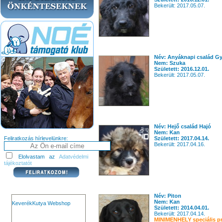
Bekerült: 2017.05.07.
Név: Anyáknapi család G
Nem: Szuka
Született: 2016.12.01.
Bekerült: 2017.05.07.
Név: Hejő család Hajó
Nem: Kan
Feliratkozás hírlevelünkre:
Született: 2017.04.14.
Bekerült: 2017.04.16.
Elolvastam az
Adatvédelmi
tájékoztatót
Név: Piton
Nem: Kan
KeverékKutya Webshop
Született: 2014.04.01.
Bekerült: 2017.04.14.
MINIMENHELY speciális pr