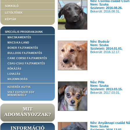
Név: Csonka család Csuri
Nem: Szuka
SOKKOLÓ
Született: 2016.08.26.
Bekerült: 2016.08.31.
LETÖLTÉSEK
KÉPTÁR
SPECIÁLIS PROGRAMJAINK
MACSKAMENTÉS
Név: Budoár
MACS-KA-LAND
Nem: Szuka
BOXER FAJTAMENTÉS
Született: 2014.01.01.
Bekerült: 2016.12.17.
BULLDOG FAJTAMENTÉS
CANE CORSO FAJTAMENTÉS
CSAU-CSAU FAJTAMENTÉS
RÓKÁZÁS
LOVAZÁS
MAJOMKODÁS
Név: Pille
Nem: Szuka
KEVERÉK KUTYA
Született: 2013.03.15.
VOLT EGYSZER EGY
Bekerült: 2017.03.01.
MINIMENHELY
Név: Anyáknapi család Ná
Nem: Szuka
Született: 2016.12.01.