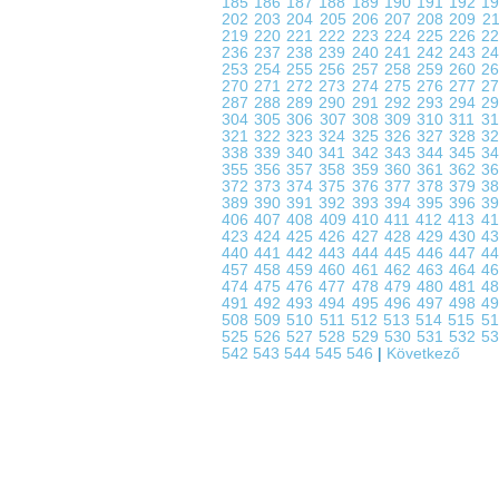
185
186
187
188
189
190
191
192
1
202
203
204
205
206
207
208
209
2
219
220
221
222
223
224
225
226
2
236
237
238
239
240
241
242
243
2
253
254
255
256
257
258
259
260
2
270
271
272
273
274
275
276
277
2
287
288
289
290
291
292
293
294
2
304
305
306
307
308
309
310
311
3
321
322
323
324
325
326
327
328
3
338
339
340
341
342
343
344
345
3
355
356
357
358
359
360
361
362
3
372
373
374
375
376
377
378
379
3
389
390
391
392
393
394
395
396
3
406
407
408
409
410
411
412
413
4
423
424
425
426
427
428
429
430
4
440
441
442
443
444
445
446
447
4
457
458
459
460
461
462
463
464
4
474
475
476
477
478
479
480
481
4
491
492
493
494
495
496
497
498
4
508
509
510
511
512
513
514
515
5
525
526
527
528
529
530
531
532
5
542
543
544
545
546
|
Következő