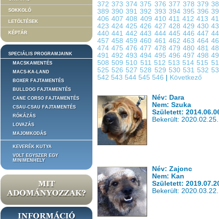
372
373
374
375
376
377
378
379
3
SOKKOLÓ
389
390
391
392
393
394
395
396
3
406
407
408
409
410
411
412
413
4
LETÖLTÉSEK
423
424
425
426
427
428
429
430
4
440
441
442
443
444
445
446
447
4
KÉPTÁR
457
458
459
460
461
462
463
464
4
474
475
476
477
478
479
480
481
4
SPECIÁLIS PROGRAMJAINK
491
492
493
494
495
496
497
498
4
508
509
510
511
512
513
514
515
5
MACSKAMENTÉS
525
526
527
528
529
530
531
532
5
MACS-KA-LAND
542
543
544
545
546
|
Következő
BOXER FAJTAMENTÉS
BULLDOG FAJTAMENTÉS
Név: Dara
CANE CORSO FAJTAMENTÉS
Nem: Szuka
CSAU-CSAU FAJTAMENTÉS
Született: 2014.06.0
RÓKÁZÁS
Bekerült: 2020.02.25.
LOVAZÁS
MAJOMKODÁS
KEVERÉK KUTYA
VOLT EGYSZER EGY
MINIMENHELY
Név: Zajonc
Nem: Kan
Született: 2019.07.2
Bekerült: 2020.03.22.