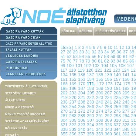
Előző
|
1
2
3
4
5
6
7
8
9
10
11
12
13
1
27
28
29
30
31
32
33
34
35
36
37
38
51
52
53
54
55
56
57
58
59
60
61
62
75
76
77
78
79
80
81
82
83
84
85
86
99
100
101
102
103
104
105
106
107
117
118
119
120
121
122
123
124
1
134
135
136
137
138
139
140
141
1
151
152
153
154
155
156
157
158
1
168
169
170
171.
172
173
174
175
1
TÖRTÉNETEK ÁLLATAINKRÓL
185
186
187
188
189
190
191
192
1
202
203
204
205
206
207
208
209
2
SZERGÉNYI MENHELY
219
220
221
222
223
224
225
226
2
ÁLLATI HÍREK
236
237
238
239
240
241
242
243
2
253
254
255
256
257
258
259
260
2
HÍREK A GAZDIKTÓL
270
271
272
273
274
275
276
277
2
MENHELYSEGÍTŐ PROGRAM
287
288
289
290
291
292
293
294
2
304
305
306
307
308
309
310
311
3
SZTÁROK AZ ALAPÍTVÁNYÉRT
321
322
323
324
325
326
327
328
3
RÓLUNK ÍRTÁK
338
339
340
341
342
343
344
345
3
355
356
357
358
359
360
361
362
3
OKTATÁS