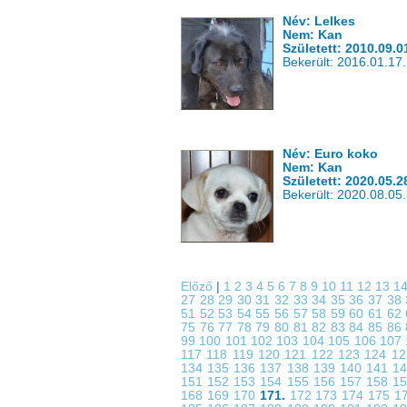
Név: Lelkes
Nem: Kan
Született: 2010.09.0
Bekerült: 2016.01.17.
Név: Euro koko
Nem: Kan
Született: 2020.05.2
Bekerült: 2020.08.05.
Előző
|
1
2
3
4
5
6
7
8
9
10
11
12
13
1
27
28
29
30
31
32
33
34
35
36
37
38
51
52
53
54
55
56
57
58
59
60
61
62
75
76
77
78
79
80
81
82
83
84
85
86
99
100
101
102
103
104
105
106
107
117
118
119
120
121
122
123
124
1
134
135
136
137
138
139
140
141
1
151
152
153
154
155
156
157
158
1
168
169
170
171.
172
173
174
175
1