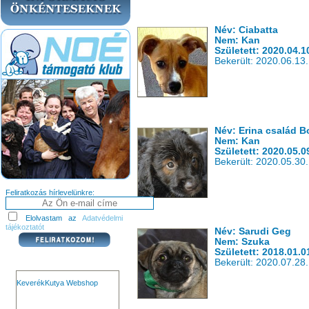
Név: Ciabatta
Nem: Kan
Született: 2020.04.1
Bekerült: 2020.06.13.
Név: Erina család B
Nem: Kan
Született: 2020.05.0
Bekerült: 2020.05.30.
Feliratkozás hírlevelünkre:
Elolvastam az
Adatvédelmi
tájékoztatót
Név: Sarudi Geg
Nem: Szuka
Született: 2018.01.0
Bekerült: 2020.07.28.
KeverékKutya Webshop