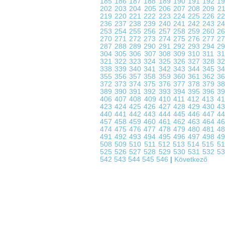
185
186
187
188
189
190
191
192
1
202
203
204
205
206
207
208
209
2
219
220
221
222
223
224
225
226
2
236
237
238
239
240
241
242
243
2
253
254
255
256
257
258
259
260
2
270
271
272
273
274
275
276
277
2
287
288
289
290
291
292
293
294
2
304
305
306
307
308
309
310
311
3
321
322
323
324
325
326
327
328
3
338
339
340
341
342
343
344
345
3
355
356
357
358
359
360
361
362
3
372
373
374
375
376
377
378
379
3
389
390
391
392
393
394
395
396
3
406
407
408
409
410
411
412
413
4
423
424
425
426
427
428
429
430
4
440
441
442
443
444
445
446
447
4
457
458
459
460
461
462
463
464
4
474
475
476
477
478
479
480
481
4
491
492
493
494
495
496
497
498
4
508
509
510
511
512
513
514
515
5
525
526
527
528
529
530
531
532
5
542
543
544
545
546
|
Következő