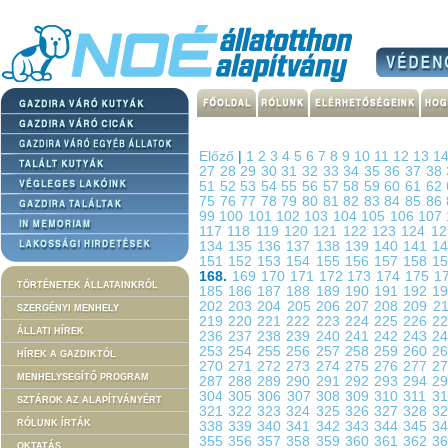
Előző
|
1
2
3
4
5
6
7
8
9
10
11
12
13
1
27
28
29
30
31
32
33
34
35
36
37
38
51
52
53
54
55
56
57
58
59
60
61
62
75
76
77
78
79
80
81
82
83
84
85
86
99
100
101
102
103
104
105
106
107
117
118
119
120
121
122
123
124
1
134
135
136
137
138
139
140
141
1
151
152
153
154
155
156
157
158
1
168.
169
170
171
172
173
174
175
1
TÖRTÉNETEK ÁLLATAINKRÓL
185
186
187
188
189
190
191
192
1
202
203
204
205
206
207
208
209
2
SZERGÉNYI MENHELY
219
220
221
222
223
224
225
226
2
ÁLLATI HÍREK
236
237
238
239
240
241
242
243
2
253
254
255
256
257
258
259
260
2
HÍREK A GAZDIKTÓL
270
271
272
273
274
275
276
277
2
MENHELYSEGÍTŐ PROGRAM
287
288
289
290
291
292
293
294
2
304
305
306
307
308
309
310
311
3
SZTÁROK AZ ALAPÍTVÁNYÉRT
321
322
323
324
325
326
327
328
3
RÓLUNK ÍRTÁK
338
339
340
341
342
343
344
345
3
355
356
357
358
359
360
361
362
3
OKTATÁS