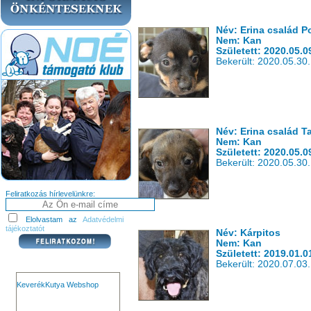
Név: Erina család 
Nem: Kan
Született: 2020.05.0
Bekerült: 2020.05.30.
Név: Erina család 
Nem: Kan
Született: 2020.05.0
Bekerült: 2020.05.30.
Feliratkozás hírlevelünkre:
Elolvastam az
Adatvédelmi
tájékoztatót
Név: Kárpitos
Nem: Kan
Született: 2019.01.0
Bekerült: 2020.07.03.
KeverékKutya Webshop