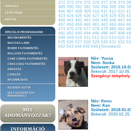
372
373
374
375
376
377
378
379
3
SOKKOLÓ
389
390
391
392
393
394
395
396
3
406
407
408
409
410
411
412
413
4
LETÖLTÉSEK
423
424
425
426
427
428
429
430
4
440
441
442
443
444
445
446
447
4
KÉPTÁR
457
458
459
460
461
462
463
464
4
474
475
476
477
478
479
480
481
4
SPECIÁLIS PROGRAMJAINK
491
492
493
494
495
496
497
498
4
508
509
510
511
512
513
514
515
5
MACSKAMENTÉS
525
526
527
528
529
530
531
532
5
MACS-KA-LAND
542
543
544
545
546
|
Következő
BOXER FAJTAMENTÉS
BULLDOG FAJTAMENTÉS
Név: Yucca
CANE CORSO FAJTAMENTÉS
Nem: Szuka
CSAU-CSAU FAJTAMENTÉS
Született: 2016.10.0
RÓKÁZÁS
Bekerült: 2017.10.05.
LOVAZÁS
Szergényi telephely
MAJOMKODÁS
KEVERÉK KUTYA
VOLT EGYSZER EGY
MINIMENHELY
Név: Kenu
Nem: Kan
Született: 2018.01.0
Bekerült: 2020.02.25.