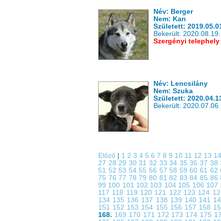
Név: Berger
Nem: Kan
Született: 2019.05.0
Bekerült: 2020.08.19.
Szergényi telephely
Név: Lencsilány
Nem: Szuka
Született: 2020.04.1
Bekerült: 2020.07.06.
Előző
|
1
2
3
4
5
6
7
8
9
10
11
12
13
1
27
28
29
30
31
32
33
34
35
36
37
38
51
52
53
54
55
56
57
58
59
60
61
62
75
76
77
78
79
80
81
82
83
84
85
86
99
100
101
102
103
104
105
106
107
117
118
119
120
121
122
123
124
1
134
135
136
137
138
139
140
141
1
151
152
153
154
155
156
157
158
1
168.
169
170
171
172
173
174
175
1