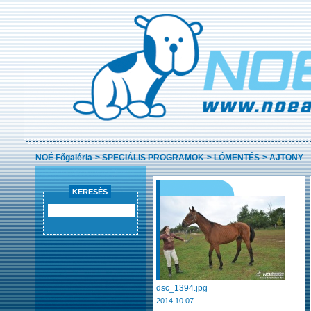
NOÉ Főgaléria
>
SPECIÁLIS PROGRAMOK
>
LÓMENTÉS
>
AJTONY
KERESÉS
dsc_1394.jpg
2014.10.07.