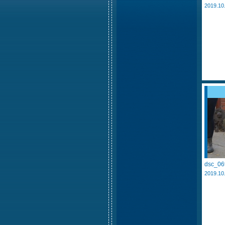
2019.10
dsc_06
2019.10