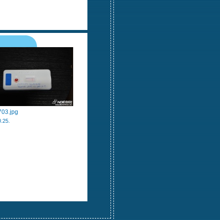
03.jpg
.25.