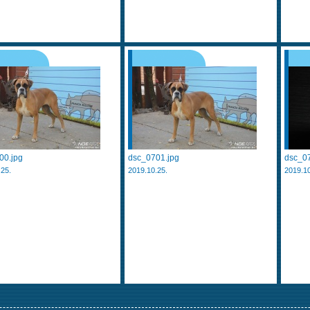
00.jpg
dsc_0701.jpg
dsc_07
.25.
2019.10.25.
2019.10