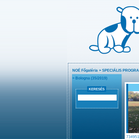
NOÉ Főgaléria
>
SPECIÁLIS PROGR
>
Bologna (35/2019)
KERESÉS
734951