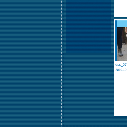
dsc_07
2019.10