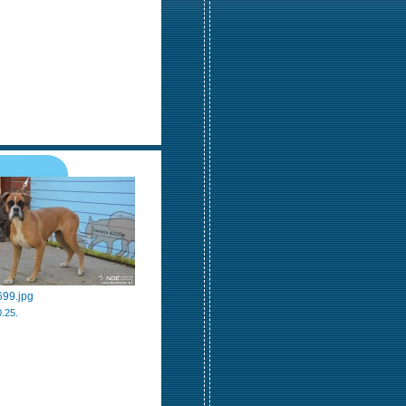
99.jpg
.25.