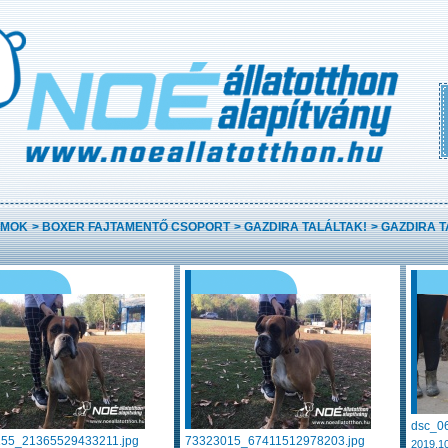
AMOK
>
BOXER FAJTAMENTŐ CSOPORT
>
GAZDIRA TALÁLTAK!
>
GAZDIRA T
dsc_06
55_21365529433211.jpg
73323015_67411512978203.jpg
2019.10