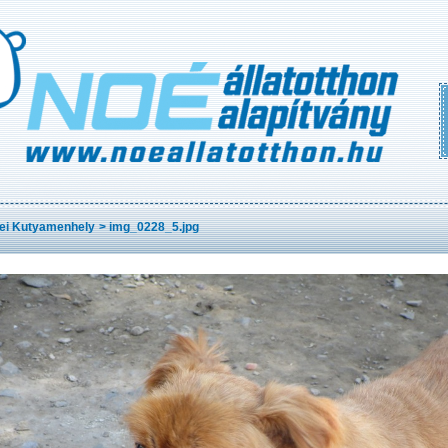
ei Kutyamenhely
>
img_0228_5.jpg