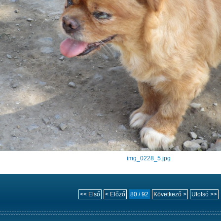
img_0228_5.jpg
<< Első
< Előző
80 / 92
Következő >
Utolsó >>