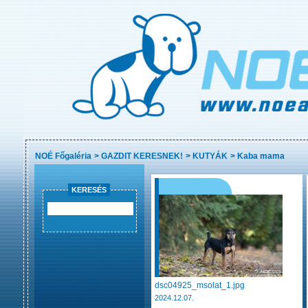
NOÉ Főgaléria
>
GAZDIT KERESNEK!
>
KUTYÁK
>
Kaba mama
KERESÉS
dsc04925_msolat_1.jpg
2024.12.07.