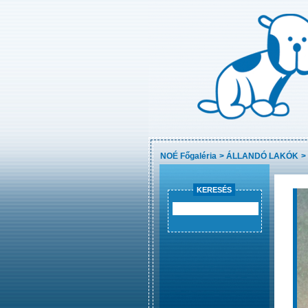
NOÉ Főgaléria
>
ÁLLANDÓ LAKÓK
>
KERESÉS