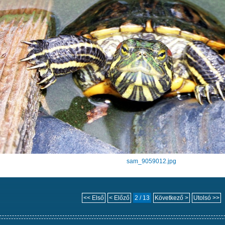
sam_9059012.jpg
<< Első
< Előző
2 / 13
Következő >
Utolsó >>