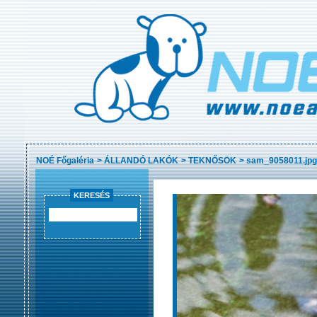
NOÉ Főgaléria
>
ÁLLANDÓ LAKÓK
>
TEKNŐSÖK
>
sam_9058011.jpg
KERESÉS