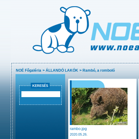
NOÉ Főgaléria
>
ÁLLANDÓ LAKÓK
>
Rambó, a romboló
KERESÉS
rambo.jpg
2020.05.26.