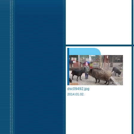
dsc09492.jpg
2014.01.02.