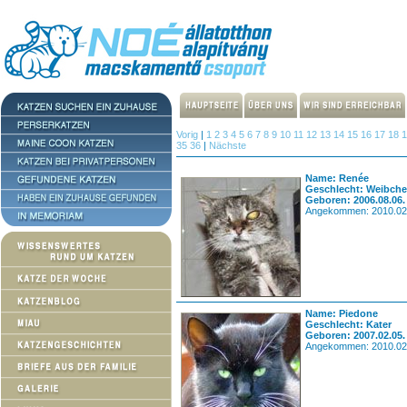
Vorig
|
1
2
3
4
5
6
7
8
9
10
11
12
13
14
15
16
17
18
35
36
|
Nächste
Name: Renée
Geschlecht: Weibch
Geboren: 2006.08.06.
Angekommen: 2010.02
Name: Piedone
Geschlecht: Kater
Geboren: 2007.02.05.
Angekommen: 2010.02