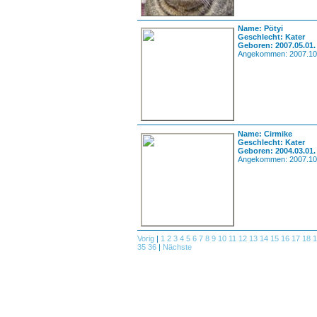
Name: Pötyi
Geschlecht: Kater
Geboren: 2007.05.01.
Angekommen: 2007.10
Name: Cirmike
Geschlecht: Kater
Geboren: 2004.03.01.
Angekommen: 2007.10
Vorig
|
1
2
3
4
5
6
7
8
9
10
11
12
13
14
15
16
17
18
35
36
|
Nächste