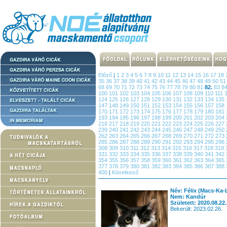
Előző
|
1
2
3
4
5
6
7
8
9
10
11
12
13
14
15
16
17
18
35
36
37
38
39
40
41
42
43
44
45
46
47
48
49
50
5
68
69
70
71
72
73
74
75
76
77
78
79
80
81
82.
83
8
100
101
102
103
104
105
106
107
108
109
110
111
124
125
126
127
128
129
130
131
132
133
134
135
147
148
149
150
151
152
153
154
155
156
157
158
170
171
172
173
174
175
176
177
178
179
180
181
193
194
195
196
197
198
199
200
201
202
203
204
216
217
218
219
220
221
222
223
224
225
226
227
239
240
241
242
243
244
245
246
247
248
249
250
262
263
264
265
266
267
268
269
270
271
272
273
285
286
287
288
289
290
291
292
293
294
295
296
308
309
310
311
312
313
314
315
316
317
318
319
331
332
333
334
335
336
337
338
339
340
341
342
354
355
356
357
358
359
360
361
362
363
364
365
377
378
379
380
381
382
383
384
385
386
387
388
400
|
Következő
Név: Félix (Macs-Ka-
Nem: Kandúr
Született: 2020.08.22.
Bekerült: 2023.02.26.