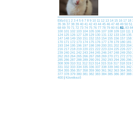
Előző
|
1
2
3
4
5
6
7
8
9
10
11
12
13
14
15
16
17
18
35
36
37
38
39
40
41
42
43
44
45
46
47
48
49
50
5
68
69
70
71
72
73
74
75
76
77
78
79
80
81
82.
83
8
100
101
102
103
104
105
106
107
108
109
110
111
124
125
126
127
128
129
130
131
132
133
134
135
147
148
149
150
151
152
153
154
155
156
157
158
170
171
172
173
174
175
176
177
178
179
180
181
193
194
195
196
197
198
199
200
201
202
203
204
216
217
218
219
220
221
222
223
224
225
226
227
239
240
241
242
243
244
245
246
247
248
249
250
262
263
264
265
266
267
268
269
270
271
272
273
285
286
287
288
289
290
291
292
293
294
295
296
308
309
310
311
312
313
314
315
316
317
318
319
331
332
333
334
335
336
337
338
339
340
341
342
354
355
356
357
358
359
360
361
362
363
364
365
377
378
379
380
381
382
383
384
385
386
387
388
400
|
Következő