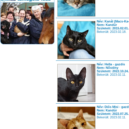
Név: Kanál (Macs-Ka-
Nem: Kandúr
Született: 2015.02.01.
Bekerült: 2023.02.18.
Név: Hella - gazdis
Nem: Nőstény
Született: 2022.10.24.
Bekerült: 2023.02.11.
Név: Diós Misi - gazd
Nem: Kandúr
Született: 2022.07.25.
Bekerült: 2023.02.11.