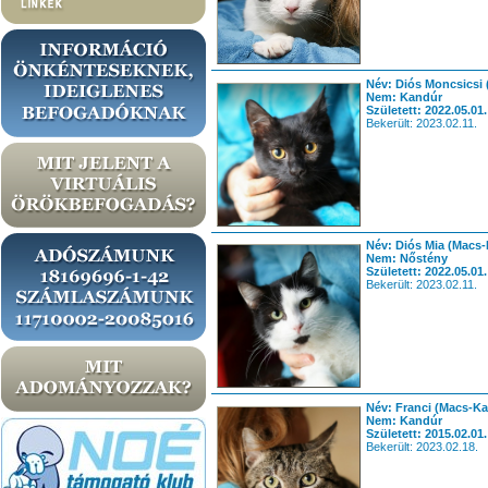
Név: Diós Moncsicsi 
Nem: Kandúr
Született: 2022.05.01.
Bekerült: 2023.02.11.
Név: Diós Mia (Macs-
Nem: Nőstény
Született: 2022.05.01.
Bekerült: 2023.02.11.
Név: Franci (Macs-Ka
Nem: Kandúr
Született: 2015.02.01.
Bekerült: 2023.02.18.