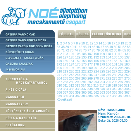
1.
2
3
4
5
6
7
8
9
10
11
12
13
14
15
16
17
18
19
20
37
38
39
40
41
42
43
44
45
46
47
48
49
50
51
52
5
70
71
72
73
74
75
76
77
78
79
80
81
82
83
84
85
8
102
103
104
105
106
107
108
109
110
111
112
113
1
126
127
128
129
130
131
132
133
134
135
136
137
149
150
151
152
153
154
155
156
157
158
159
160
172
173
174
175
176
177
178
179
180
181
182
183
195
196
197
198
199
200
201
202
203
204
205
206
218
219
220
221
222
223
224
225
226
227
228
229
241
242
243
244
245
246
247
248
249
250
251
252
264
265
266
267
268
269
270
271
272
273
274
275
287
288
289
290
291
292
293
294
295
296
297
298
310
311
312
313
314
315
316
317
318
319
320
321
333
334
335
336
337
338
339
340
341
342
343
344
356
357
358
359
360
361
362
363
364
365
366
367
379
380
381
382
383
384
385
386
387
388
389
390
Következő
Név: Tolnai Guba
Nem: Kandúr
Született: 2026.05.10.
Bekerült: 2026.05.30.