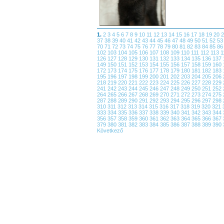
1.
2
3
4
5
6
7
8
9
10
11
12
13
14
15
16
17
18
19
20
37
38
39
40
41
42
43
44
45
46
47
48
49
50
51
52
5
70
71
72
73
74
75
76
77
78
79
80
81
82
83
84
85
8
102
103
104
105
106
107
108
109
110
111
112
113
1
126
127
128
129
130
131
132
133
134
135
136
137
149
150
151
152
153
154
155
156
157
158
159
160
172
173
174
175
176
177
178
179
180
181
182
183
195
196
197
198
199
200
201
202
203
204
205
206
218
219
220
221
222
223
224
225
226
227
228
229
241
242
243
244
245
246
247
248
249
250
251
252
264
265
266
267
268
269
270
271
272
273
274
275
287
288
289
290
291
292
293
294
295
296
297
298
310
311
312
313
314
315
316
317
318
319
320
321
333
334
335
336
337
338
339
340
341
342
343
344
356
357
358
359
360
361
362
363
364
365
366
367
379
380
381
382
383
384
385
386
387
388
389
390
Következő