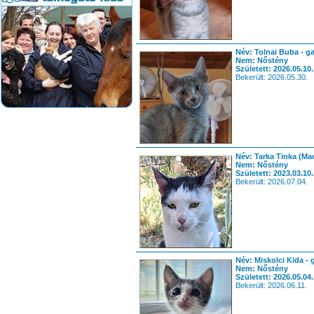
Név: Tolnai Buba - g
Nem: Nőstény
Született: 2026.05.10.
Bekerült: 2026.05.30.
Név: Tarka Tinka (Ma
Nem: Nőstény
Született: 2023.03.10.
Bekerült: 2026.07.04.
Név: Miskolci Kida - 
Nem: Nőstény
Született: 2026.05.04.
Bekerült: 2026.06.11.