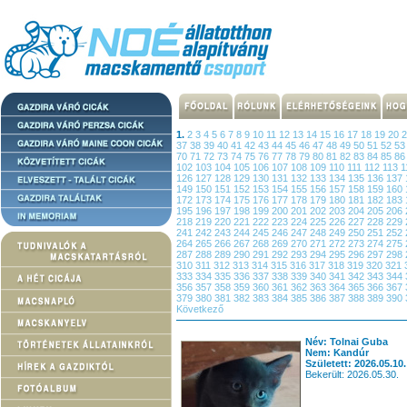
1.
2
3
4
5
6
7
8
9
10
11
12
13
14
15
16
17
18
19
20
37
38
39
40
41
42
43
44
45
46
47
48
49
50
51
52
5
70
71
72
73
74
75
76
77
78
79
80
81
82
83
84
85
8
102
103
104
105
106
107
108
109
110
111
112
113
1
126
127
128
129
130
131
132
133
134
135
136
137
149
150
151
152
153
154
155
156
157
158
159
160
172
173
174
175
176
177
178
179
180
181
182
183
195
196
197
198
199
200
201
202
203
204
205
206
218
219
220
221
222
223
224
225
226
227
228
229
241
242
243
244
245
246
247
248
249
250
251
252
264
265
266
267
268
269
270
271
272
273
274
275
287
288
289
290
291
292
293
294
295
296
297
298
310
311
312
313
314
315
316
317
318
319
320
321
333
334
335
336
337
338
339
340
341
342
343
344
356
357
358
359
360
361
362
363
364
365
366
367
379
380
381
382
383
384
385
386
387
388
389
390
Következő
Név: Tolnai Guba
Nem: Kandúr
Született: 2026.05.10.
Bekerült: 2026.05.30.