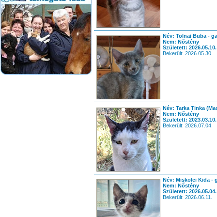
Név: Tolnai Buba - g
Nem: Nőstény
Született: 2026.05.10.
Bekerült: 2026.05.30.
Név: Tarka Tinka (Ma
Nem: Nőstény
Született: 2023.03.10.
Bekerült: 2026.07.04.
Név: Miskolci Kida - 
Nem: Nőstény
Született: 2026.05.04.
Bekerült: 2026.06.11.