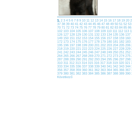
1.
2
3
4
5
6
7
8
9
10
11
12
13
14
15
16
17
18
19
20
37
38
39
40
41
42
43
44
45
46
47
48
49
50
51
52
5
70
71
72
73
74
75
76
77
78
79
80
81
82
83
84
85
8
102
103
104
105
106
107
108
109
110
111
112
113
1
126
127
128
129
130
131
132
133
134
135
136
137
149
150
151
152
153
154
155
156
157
158
159
160
172
173
174
175
176
177
178
179
180
181
182
183
195
196
197
198
199
200
201
202
203
204
205
206
218
219
220
221
222
223
224
225
226
227
228
229
241
242
243
244
245
246
247
248
249
250
251
252
264
265
266
267
268
269
270
271
272
273
274
275
287
288
289
290
291
292
293
294
295
296
297
298
310
311
312
313
314
315
316
317
318
319
320
321
333
334
335
336
337
338
339
340
341
342
343
344
356
357
358
359
360
361
362
363
364
365
366
367
379
380
381
382
383
384
385
386
387
388
389
390
Következő