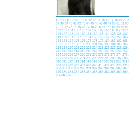
1.
2
3
4
5
6
7
8
9
10
11
12
13
14
15
16
17
18
19
20
37
38
39
40
41
42
43
44
45
46
47
48
49
50
51
52
5
70
71
72
73
74
75
76
77
78
79
80
81
82
83
84
85
8
102
103
104
105
106
107
108
109
110
111
112
113
1
126
127
128
129
130
131
132
133
134
135
136
137
149
150
151
152
153
154
155
156
157
158
159
160
172
173
174
175
176
177
178
179
180
181
182
183
195
196
197
198
199
200
201
202
203
204
205
206
218
219
220
221
222
223
224
225
226
227
228
229
241
242
243
244
245
246
247
248
249
250
251
252
264
265
266
267
268
269
270
271
272
273
274
275
287
288
289
290
291
292
293
294
295
296
297
298
310
311
312
313
314
315
316
317
318
319
320
321
333
334
335
336
337
338
339
340
341
342
343
344
356
357
358
359
360
361
362
363
364
365
366
367
379
380
381
382
383
384
385
386
387
388
389
390
Következő