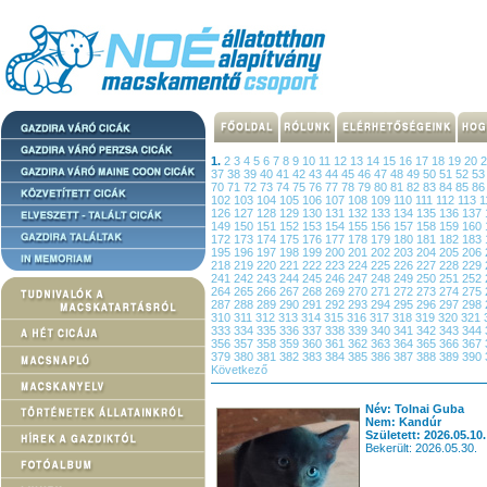
1.
2
3
4
5
6
7
8
9
10
11
12
13
14
15
16
17
18
19
20
37
38
39
40
41
42
43
44
45
46
47
48
49
50
51
52
5
70
71
72
73
74
75
76
77
78
79
80
81
82
83
84
85
8
102
103
104
105
106
107
108
109
110
111
112
113
1
126
127
128
129
130
131
132
133
134
135
136
137
149
150
151
152
153
154
155
156
157
158
159
160
172
173
174
175
176
177
178
179
180
181
182
183
195
196
197
198
199
200
201
202
203
204
205
206
218
219
220
221
222
223
224
225
226
227
228
229
241
242
243
244
245
246
247
248
249
250
251
252
264
265
266
267
268
269
270
271
272
273
274
275
287
288
289
290
291
292
293
294
295
296
297
298
310
311
312
313
314
315
316
317
318
319
320
321
333
334
335
336
337
338
339
340
341
342
343
344
356
357
358
359
360
361
362
363
364
365
366
367
379
380
381
382
383
384
385
386
387
388
389
390
Következő
Név: Tolnai Guba
Nem: Kandúr
Született: 2026.05.10.
Bekerült: 2026.05.30.