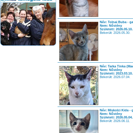
Név: Tolnai Buba - g
Nem: Nőstény
Született: 2026.05.10.
Bekerült: 2026.05.30.
Név: Tarka Tinka (Ma
Nem: Nőstény
Született: 2023.03.10.
Bekerült: 2026.07.04.
Név: Miskolci Kida - 
Nem: Nőstény
Született: 2026.05.04.
Bekerült: 2026.06.11.