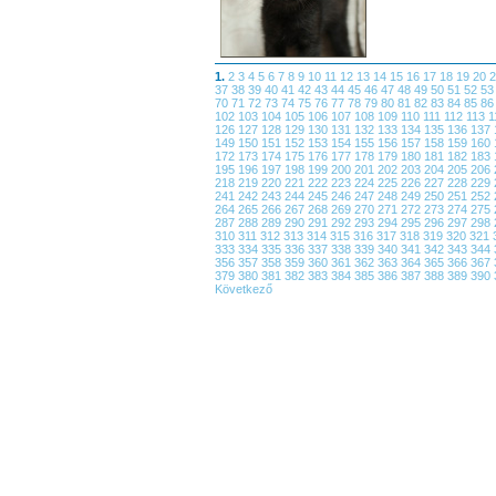
1.
2
3
4
5
6
7
8
9
10
11
12
13
14
15
16
17
18
19
20
37
38
39
40
41
42
43
44
45
46
47
48
49
50
51
52
5
70
71
72
73
74
75
76
77
78
79
80
81
82
83
84
85
8
102
103
104
105
106
107
108
109
110
111
112
113
1
126
127
128
129
130
131
132
133
134
135
136
137
149
150
151
152
153
154
155
156
157
158
159
160
172
173
174
175
176
177
178
179
180
181
182
183
195
196
197
198
199
200
201
202
203
204
205
206
218
219
220
221
222
223
224
225
226
227
228
229
241
242
243
244
245
246
247
248
249
250
251
252
264
265
266
267
268
269
270
271
272
273
274
275
287
288
289
290
291
292
293
294
295
296
297
298
310
311
312
313
314
315
316
317
318
319
320
321
333
334
335
336
337
338
339
340
341
342
343
344
356
357
358
359
360
361
362
363
364
365
366
367
379
380
381
382
383
384
385
386
387
388
389
390
Következő