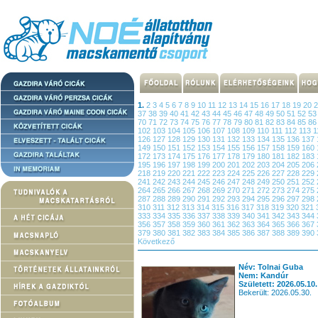
1.
2
3
4
5
6
7
8
9
10
11
12
13
14
15
16
17
18
19
20
37
38
39
40
41
42
43
44
45
46
47
48
49
50
51
52
5
70
71
72
73
74
75
76
77
78
79
80
81
82
83
84
85
8
102
103
104
105
106
107
108
109
110
111
112
113
1
126
127
128
129
130
131
132
133
134
135
136
137
149
150
151
152
153
154
155
156
157
158
159
160
172
173
174
175
176
177
178
179
180
181
182
183
195
196
197
198
199
200
201
202
203
204
205
206
218
219
220
221
222
223
224
225
226
227
228
229
241
242
243
244
245
246
247
248
249
250
251
252
264
265
266
267
268
269
270
271
272
273
274
275
287
288
289
290
291
292
293
294
295
296
297
298
310
311
312
313
314
315
316
317
318
319
320
321
333
334
335
336
337
338
339
340
341
342
343
344
356
357
358
359
360
361
362
363
364
365
366
367
379
380
381
382
383
384
385
386
387
388
389
390
Következő
Név: Tolnai Guba
Nem: Kandúr
Született: 2026.05.10.
Bekerült: 2026.05.30.