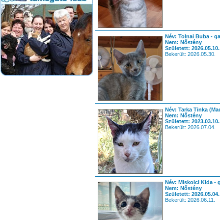
Név: Tolnai Buba - g
Nem: Nőstény
Született: 2026.05.10.
Bekerült: 2026.05.30.
Név: Tarka Tinka (Ma
Nem: Nőstény
Született: 2023.03.10.
Bekerült: 2026.07.04.
Név: Miskolci Kida - 
Nem: Nőstény
Született: 2026.05.04.
Bekerült: 2026.06.11.