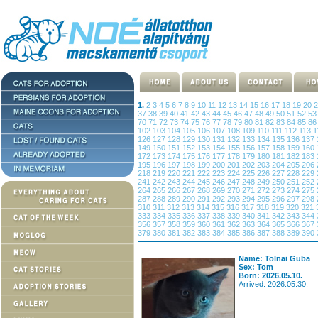
1.
2
3
4
5
6
7
8
9
10
11
12
13
14
15
16
17
18
19
20
37
38
39
40
41
42
43
44
45
46
47
48
49
50
51
52
5
70
71
72
73
74
75
76
77
78
79
80
81
82
83
84
85
8
102
103
104
105
106
107
108
109
110
111
112
113
1
126
127
128
129
130
131
132
133
134
135
136
137
149
150
151
152
153
154
155
156
157
158
159
160
172
173
174
175
176
177
178
179
180
181
182
183
195
196
197
198
199
200
201
202
203
204
205
206
218
219
220
221
222
223
224
225
226
227
228
229
241
242
243
244
245
246
247
248
249
250
251
252
264
265
266
267
268
269
270
271
272
273
274
275
287
288
289
290
291
292
293
294
295
296
297
298
310
311
312
313
314
315
316
317
318
319
320
321
333
334
335
336
337
338
339
340
341
342
343
344
356
357
358
359
360
361
362
363
364
365
366
367
379
380
381
382
383
384
385
386
387
388
389
390
Name: Tolnai Guba
Sex: Tom
Born: 2026.05.10.
Arrived: 2026.05.30.