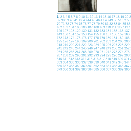
1.
2
3
4
5
6
7
8
9
10
11
12
13
14
15
16
17
18
19
20
37
38
39
40
41
42
43
44
45
46
47
48
49
50
51
52
5
70
71
72
73
74
75
76
77
78
79
80
81
82
83
84
85
8
102
103
104
105
106
107
108
109
110
111
112
113
1
126
127
128
129
130
131
132
133
134
135
136
137
149
150
151
152
153
154
155
156
157
158
159
160
172
173
174
175
176
177
178
179
180
181
182
183
195
196
197
198
199
200
201
202
203
204
205
206
218
219
220
221
222
223
224
225
226
227
228
229
241
242
243
244
245
246
247
248
249
250
251
252
264
265
266
267
268
269
270
271
272
273
274
275
287
288
289
290
291
292
293
294
295
296
297
298
310
311
312
313
314
315
316
317
318
319
320
321
333
334
335
336
337
338
339
340
341
342
343
344
356
357
358
359
360
361
362
363
364
365
366
367
379
380
381
382
383
384
385
386
387
388
389
390