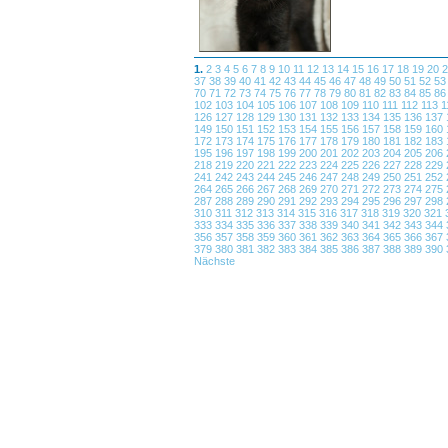
1.
2
3
4
5
6
7
8
9
10
11
12
13
14
15
16
17
18
19
20
37
38
39
40
41
42
43
44
45
46
47
48
49
50
51
52
5
70
71
72
73
74
75
76
77
78
79
80
81
82
83
84
85
8
102
103
104
105
106
107
108
109
110
111
112
113
1
126
127
128
129
130
131
132
133
134
135
136
137
149
150
151
152
153
154
155
156
157
158
159
160
172
173
174
175
176
177
178
179
180
181
182
183
195
196
197
198
199
200
201
202
203
204
205
206
218
219
220
221
222
223
224
225
226
227
228
229
241
242
243
244
245
246
247
248
249
250
251
252
264
265
266
267
268
269
270
271
272
273
274
275
287
288
289
290
291
292
293
294
295
296
297
298
310
311
312
313
314
315
316
317
318
319
320
321
333
334
335
336
337
338
339
340
341
342
343
344
356
357
358
359
360
361
362
363
364
365
366
367
379
380
381
382
383
384
385
386
387
388
389
390
Nächste