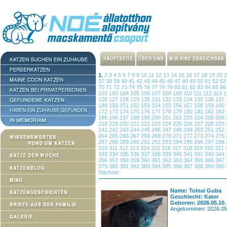
1.
2
3
4
5
6
7
8
9
10
11
12
13
14
15
16
17
18
19
20
37
38
39
40
41
42
43
44
45
46
47
48
49
50
51
52
5
70
71
72
73
74
75
76
77
78
79
80
81
82
83
84
85
8
102
103
104
105
106
107
108
109
110
111
112
113
1
126
127
128
129
130
131
132
133
134
135
136
137
149
150
151
152
153
154
155
156
157
158
159
160
172
173
174
175
176
177
178
179
180
181
182
183
195
196
197
198
199
200
201
202
203
204
205
206
218
219
220
221
222
223
224
225
226
227
228
229
241
242
243
244
245
246
247
248
249
250
251
252
264
265
266
267
268
269
270
271
272
273
274
275
287
288
289
290
291
292
293
294
295
296
297
298
310
311
312
313
314
315
316
317
318
319
320
321
333
334
335
336
337
338
339
340
341
342
343
344
356
357
358
359
360
361
362
363
364
365
366
367
379
380
381
382
383
384
385
386
387
388
389
390
Nächste
Name: Tolnai Guba
Geschlecht: Kater
Geboren: 2026.05.10.
Angekommen: 2026.05