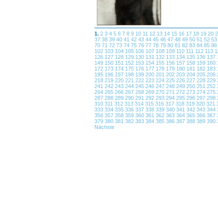
1.
2
3
4
5
6
7
8
9
10
11
12
13
14
15
16
17
18
19
20
37
38
39
40
41
42
43
44
45
46
47
48
49
50
51
52
5
70
71
72
73
74
75
76
77
78
79
80
81
82
83
84
85
8
102
103
104
105
106
107
108
109
110
111
112
113
1
126
127
128
129
130
131
132
133
134
135
136
137
149
150
151
152
153
154
155
156
157
158
159
160
172
173
174
175
176
177
178
179
180
181
182
183
195
196
197
198
199
200
201
202
203
204
205
206
218
219
220
221
222
223
224
225
226
227
228
229
241
242
243
244
245
246
247
248
249
250
251
252
264
265
266
267
268
269
270
271
272
273
274
275
287
288
289
290
291
292
293
294
295
296
297
298
310
311
312
313
314
315
316
317
318
319
320
321
333
334
335
336
337
338
339
340
341
342
343
344
356
357
358
359
360
361
362
363
364
365
366
367
379
380
381
382
383
384
385
386
387
388
389
390
Nächste