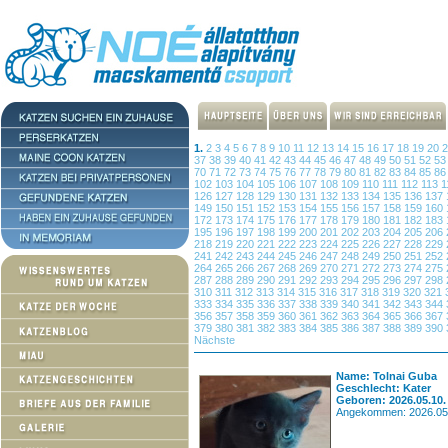
1.
2
3
4
5
6
7
8
9
10
11
12
13
14
15
16
17
18
19
20
37
38
39
40
41
42
43
44
45
46
47
48
49
50
51
52
5
70
71
72
73
74
75
76
77
78
79
80
81
82
83
84
85
8
102
103
104
105
106
107
108
109
110
111
112
113
1
126
127
128
129
130
131
132
133
134
135
136
137
149
150
151
152
153
154
155
156
157
158
159
160
172
173
174
175
176
177
178
179
180
181
182
183
195
196
197
198
199
200
201
202
203
204
205
206
218
219
220
221
222
223
224
225
226
227
228
229
241
242
243
244
245
246
247
248
249
250
251
252
264
265
266
267
268
269
270
271
272
273
274
275
287
288
289
290
291
292
293
294
295
296
297
298
310
311
312
313
314
315
316
317
318
319
320
321
333
334
335
336
337
338
339
340
341
342
343
344
356
357
358
359
360
361
362
363
364
365
366
367
379
380
381
382
383
384
385
386
387
388
389
390
Nächste
Name: Tolnai Guba
Geschlecht: Kater
Geboren: 2026.05.10.
Angekommen: 2026.05