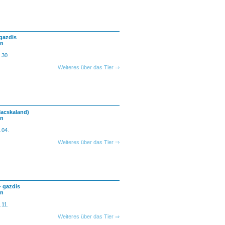
gazdis
en
.30.
Weiteres über das Tier ⇒
Macskaland)
en
.04.
Weiteres über das Tier ⇒
- gazdis
en
.11.
Weiteres über das Tier ⇒