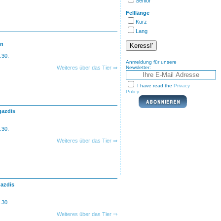
Senior
Felllänge
Kurz
Lang
en
.30.
Anmeldung für unsere
Weiteres über das Tier ⇒
Newsletter:
I have read the
Privacy
Policy
gazdis
.30.
Weiteres über das Tier ⇒
gazdis
.30.
Weiteres über das Tier ⇒