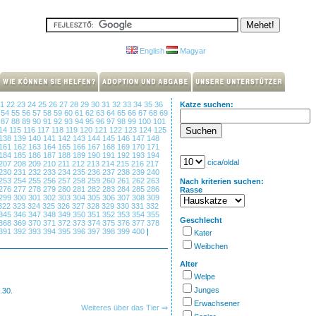
English
Magyar
21
22
23
24
25
26
27
28
29
30
31
32
33
34
35
36
Katze suchen:
3
54
55
56
57
58
59
60
61
62
63
64
65
66
67
68
69
6
87
88
89
90
91
92
93
94
95
96
97
98
99
100
101
14
115
116
117
118
119
120
121
122
123
124
125
138
139
140
141
142
143
144
145
146
147
148
161
162
163
164
165
166
167
168
169
170
171
184
185
186
187
188
189
190
191
192
193
194
cica/oldal
207
208
209
210
211
212
213
214
215
216
217
230
231
232
233
234
235
236
237
238
239
240
253
254
255
256
257
258
259
260
261
262
263
Nach kriterien suchen:
276
277
278
279
280
281
282
283
284
285
286
Rasse
299
300
301
302
303
304
305
306
307
308
309
322
323
324
325
326
327
328
329
330
331
332
345
346
347
348
349
350
351
352
353
354
355
Geschlecht
368
369
370
371
372
373
374
375
376
377
378
391
392
393
394
395
396
397
398
399
400
|
Kater
Weibchen
Alter
Welpe
Junges
.30.
Erwachsener
Weiteres über das Tier ⇒