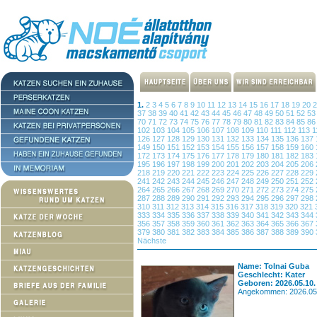
1.
2
3
4
5
6
7
8
9
10
11
12
13
14
15
16
17
18
19
20
37
38
39
40
41
42
43
44
45
46
47
48
49
50
51
52
5
70
71
72
73
74
75
76
77
78
79
80
81
82
83
84
85
8
102
103
104
105
106
107
108
109
110
111
112
113
1
126
127
128
129
130
131
132
133
134
135
136
137
149
150
151
152
153
154
155
156
157
158
159
160
172
173
174
175
176
177
178
179
180
181
182
183
195
196
197
198
199
200
201
202
203
204
205
206
218
219
220
221
222
223
224
225
226
227
228
229
241
242
243
244
245
246
247
248
249
250
251
252
264
265
266
267
268
269
270
271
272
273
274
275
287
288
289
290
291
292
293
294
295
296
297
298
310
311
312
313
314
315
316
317
318
319
320
321
333
334
335
336
337
338
339
340
341
342
343
344
356
357
358
359
360
361
362
363
364
365
366
367
379
380
381
382
383
384
385
386
387
388
389
390
Nächste
Name: Tolnai Guba
Geschlecht: Kater
Geboren: 2026.05.10.
Angekommen: 2026.05