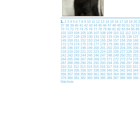
1.
2
3
4
5
6
7
8
9
10
11
12
13
14
15
16
17
18
19
20
37
38
39
40
41
42
43
44
45
46
47
48
49
50
51
52
5
70
71
72
73
74
75
76
77
78
79
80
81
82
83
84
85
8
102
103
104
105
106
107
108
109
110
111
112
113
1
126
127
128
129
130
131
132
133
134
135
136
137
149
150
151
152
153
154
155
156
157
158
159
160
172
173
174
175
176
177
178
179
180
181
182
183
195
196
197
198
199
200
201
202
203
204
205
206
218
219
220
221
222
223
224
225
226
227
228
229
241
242
243
244
245
246
247
248
249
250
251
252
264
265
266
267
268
269
270
271
272
273
274
275
287
288
289
290
291
292
293
294
295
296
297
298
310
311
312
313
314
315
316
317
318
319
320
321
333
334
335
336
337
338
339
340
341
342
343
344
356
357
358
359
360
361
362
363
364
365
366
367
379
380
381
382
383
384
385
386
387
388
389
390
Nächste