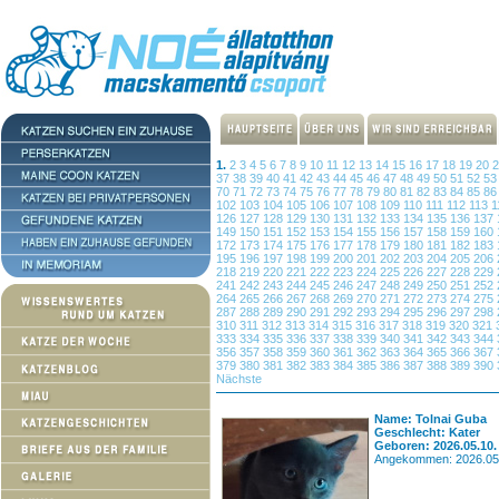
1.
2
3
4
5
6
7
8
9
10
11
12
13
14
15
16
17
18
19
20
37
38
39
40
41
42
43
44
45
46
47
48
49
50
51
52
5
70
71
72
73
74
75
76
77
78
79
80
81
82
83
84
85
8
102
103
104
105
106
107
108
109
110
111
112
113
1
126
127
128
129
130
131
132
133
134
135
136
137
149
150
151
152
153
154
155
156
157
158
159
160
172
173
174
175
176
177
178
179
180
181
182
183
195
196
197
198
199
200
201
202
203
204
205
206
218
219
220
221
222
223
224
225
226
227
228
229
241
242
243
244
245
246
247
248
249
250
251
252
264
265
266
267
268
269
270
271
272
273
274
275
287
288
289
290
291
292
293
294
295
296
297
298
310
311
312
313
314
315
316
317
318
319
320
321
333
334
335
336
337
338
339
340
341
342
343
344
356
357
358
359
360
361
362
363
364
365
366
367
379
380
381
382
383
384
385
386
387
388
389
390
Nächste
Name: Tolnai Guba
Geschlecht: Kater
Geboren: 2026.05.10.
Angekommen: 2026.05