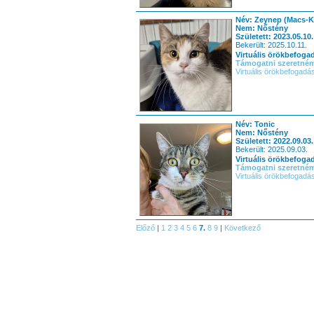
Név: Zeynep (Macs-K
Nem: Nőstény
Született: 2023.05.10.
Bekerült: 2025.10.11.
Virtuális örökbefoga
Támogatni szeretné
Virtuális örökbefogadá
Név: Tonic
Nem: Nőstény
Született: 2022.09.03.
Bekerült: 2025.09.03.
Virtuális örökbefoga
Támogatni szeretné
Virtuális örökbefogadá
Előző
|
1
2
3
4
5
6
7.
8
9
|
Következő