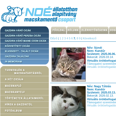
Előző
|
1
2
3
4
5
6
7.
8
9
|
Következő
Név: Sündi
Nem: Kandúr
Született: 2025.06.06.
Bekerült: 2026.03.14.
Virtuális örökbefoga
Támogatni szeretné
Virtuális örökbefogadá
Név: Nagy Tóbiás
Nem: Kandúr
Született: 2025.03.13.
Bekerült: 2026.02.13.
Virtuális örökbefoga
Támogatni szeretné
Virtuális örökbefogadá