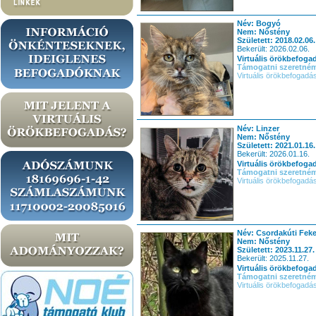
Név: Bogyó
Nem: Nőstény
Született: 2018.02.06.
Bekerült: 2026.02.06.
Virtuális örökbefoga
Támogatni szeretné
Virtuális örökbefogadá
Név: Linzer
Nem: Nőstény
Született: 2021.01.16.
Bekerült: 2026.01.16.
Virtuális örökbefoga
Támogatni szeretné
Virtuális örökbefogadá
Név: Csordakúti Feke
Nem: Nőstény
Született: 2023.11.27.
Bekerült: 2025.11.27.
Virtuális örökbefoga
Támogatni szeretné
Virtuális örökbefogadá