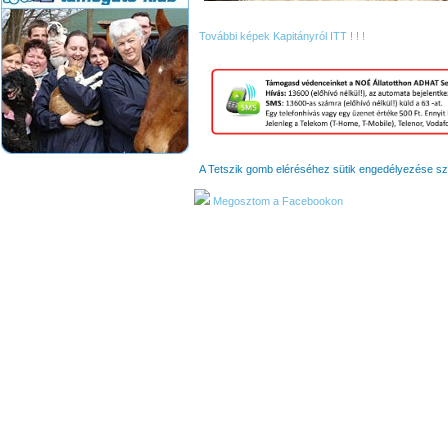
További képek Kapitányról ITT ! ! !
A Tetszik gomb eléréséhez sütik engedélyezése s
Megosztom a Facebookon