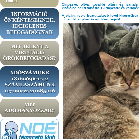
Chipezve, oltva, további oltási és ivartala
kizárólag benti tartásra, Budapestre és környék
A cicára rövid bemutatkozó levél kíséretéb
címen lehet jelentkezni! Köszönjük!