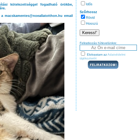
Idős
nítási kötelezettséggel fogadható örökbe,
ére.
Szőrhossz
en a macskamentes@noeallatotthon.hu email
Rövid
Hosszú
Feliratkozás hírlevelünkre:
Elolvastam az
Adatvédelmi
tájékoztatót