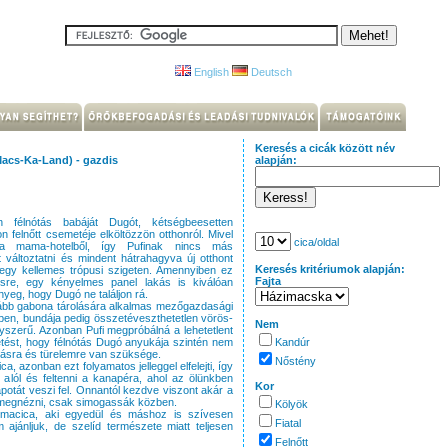
English
Deutsch
Keresés a cicák között név
acs-Ka-Land) - gazdis
alapján:
én félnótás babáját Dugót, kétségbeesetten
 felnőtt csemetéje elköltözzön otthonról. Mivel
cica/oldal
 a mama-hotelből, így Pufinak nincs más
 változtatni és mindent hátrahagyva új otthont
Keresés kritériumok alapján:
 egy kellemes trópusi szigeten. Amennyiben ez
Fajta
sre, egy kényelmes panel lakás is kiválóan
nyeg, hogy Dugó ne találjon rá.
kább gabona tárolására alkalmas mezőgazdasági
ben, bundája pedig összetéveszthetetlen vörös-
Nem
yszerű. Azonban Pufi megpróbálná a lehetetlent
etést, hogy félnótás Dugó anyukája szintén nem
Kandúr
tásra és türelemre van szüksége.
Nőstény
ca, azonban ezt folyamatos jelleggel elfelejti, így
 alól és feltenni a kanapéra, ahol az ölünkben
Kor
apotát veszi fel. Onnantól kezdve viszont akár a
nk megnézni, csak simogassák közben.
Kölyök
urmacica, aki egyedül és máshoz is szívesen
Fiatal
ajánljuk, de szelíd természete miatt teljesen
Felnőtt