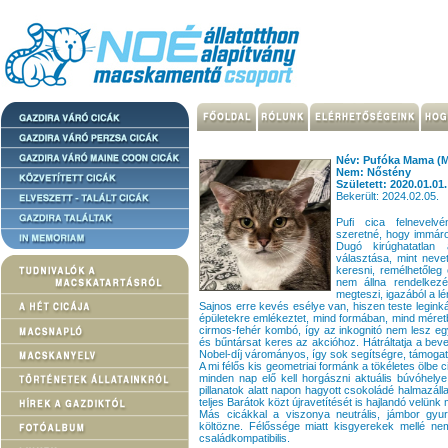
Név: Pufóka Mama (M
Nem: Nőstény
Született: 2020.01.01.
Bekerült: 2024.02.05.
Pufi cica felnevelv
szeretné, hogy immáron
Dugó kirúghatatlan
választása, mint nevet
keresni, remélhetőleg
nem állna rendelkezé
megteszi, igazából a lé
Sajnos erre kevés esélye van, hiszen teste legin
épületekre emlékeztet, mind formában, mind méret
cirmos-fehér kombó, így az inkognitó nem lesz eg
és bűntársat keres az akcióhoz. Hátráltatja a bev
Nobel-díj várományos, így sok segítségre, támoga
A mi félős kis geometriai formánk a tökéletes ölbe ci
minden nap elő kell horgászni aktuális búvóhelye
pillanatok alatt napon hagyott csokoládé halmazáll
teljes Barátok közt újravetítését is hajlandó velü
Más cicákkal a viszonya neutrális, jámbor gy
költözne. Félőssége miatt kisgyerekek mellé nem 
családkompatibilis.