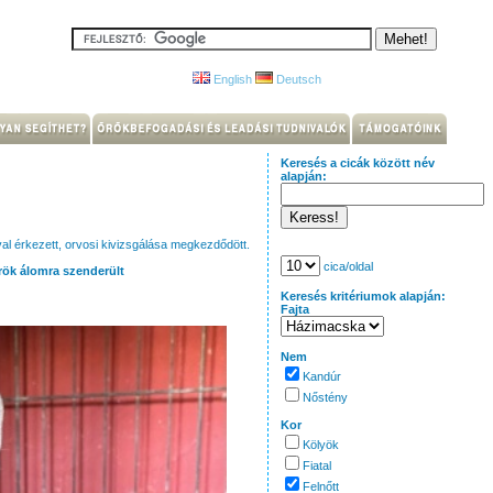
English
Deutsch
Keresés a cicák között név
alapján:
al érkezett, orvosi kivizsgálása megkezdődött.
cica/oldal
rök álomra szenderült
Keresés kritériumok alapján:
Fajta
Nem
Kandúr
Nőstény
Kor
Kölyök
Fiatal
Felnőtt