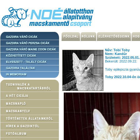
Név: Tobi Toby
Nem: Kandúr
Született: 2022.05.01.
Bekerült: 2022.09.22.
Toby epilepszia gyanúv
Toby 2022.10.04-én ö