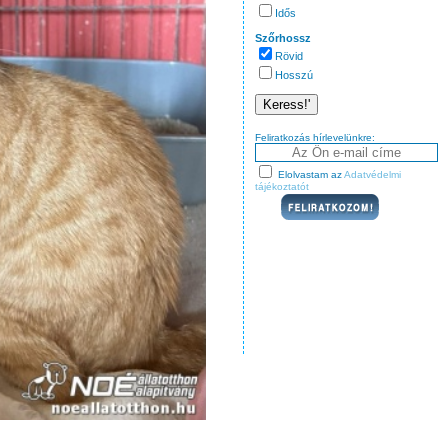
Idős
Szőrhossz
Rövid
Hosszú
Feliratkozás hírlevelünkre:
Elolvastam az
Adatvédelmi
tájékoztatót