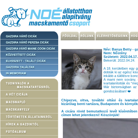
Név: Banya Betty - g
Nem: Nőstény
Született: 2022.04.17.
Bekerült: 2022.04.24.
A 18. kerületben egy 
dobták ki az egész ki
inkább a túlélésre kon
A mami nem sovány, n
ivartalanították és “me
Már biztonságban az 
gondozásában! ❤️
Chipezve, oltva, további oltási és ivartala
kizárólag benti tartásra, Budapestre és környék
A cicára rövid bemutatkozó levél kíséretéb
címen lehet jelentkezni! Köszönjük!