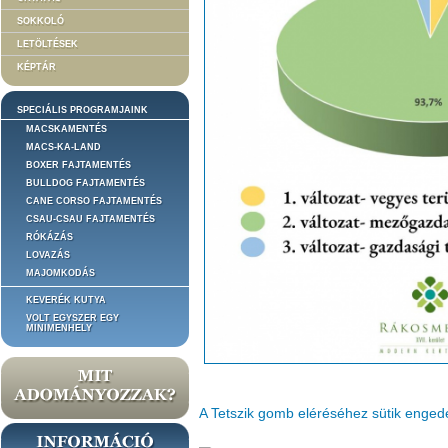
SOKKOLÓ
LETÖLTÉSEK
KÉPTÁR
SPECIÁLIS PROGRAMJAINK
MACSKAMENTÉS
MACS-KA-LAND
BOXER FAJTAMENTÉS
BULLDOG FAJTAMENTÉS
CANE CORSO FAJTAMENTÉS
CSAU-CSAU FAJTAMENTÉS
RÓKÁZÁS
LOVAZÁS
MAJOMKODÁS
KEVERÉK KUTYA
VOLT EGYSZER EGY
MINIMENHELY
A Tetszik gomb eléréséhez sütik enge