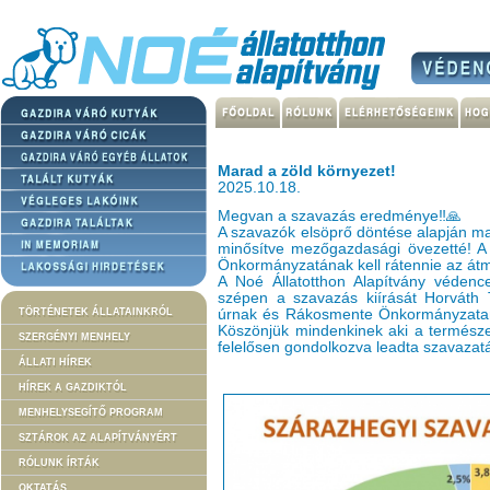
Marad a zöld környezet!
2025.10.18.
Megvan a szavazás eredménye‼️🙏
A szavazók elsöprő döntése alapján mar
minősítve mezőgazdasági övezetté! A
Önkormányzatának kell rátennie az átm
A Noé Állatotthon Alapítvány véden
szépen a szavazás kiírását Horváth
TÖRTÉNETEK ÁLLATAINKRÓL
úrnak és Rákosmente Önkormányzatana
Köszönjük mindenkinek aki a természe
SZERGÉNYI MENHELY
felelősen gondolkozva leadta szavazatá
ÁLLATI HÍREK
HÍREK A GAZDIKTÓL
MENHELYSEGÍTŐ PROGRAM
SZTÁROK AZ ALAPÍTVÁNYÉRT
RÓLUNK ÍRTÁK
OKTATÁS