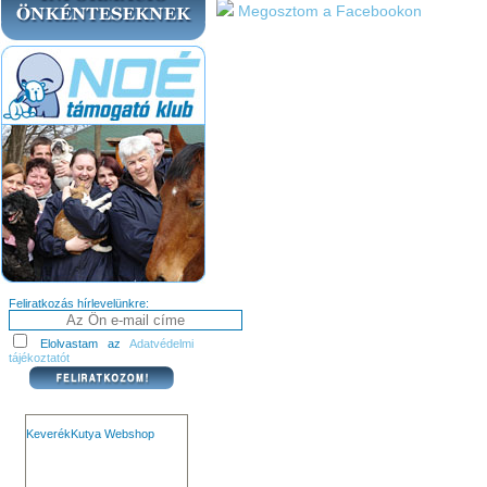
Megosztom a Facebookon
Feliratkozás hírlevelünkre:
Elolvastam az
Adatvédelmi
tájékoztatót
KeverékKutya Webshop