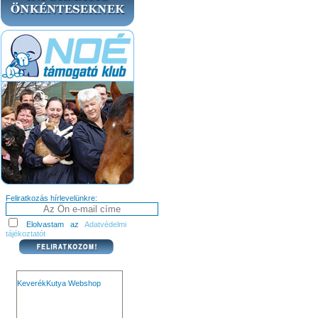
Feliratkozás hírlevelünkre:
Elolvastam az
Adatvédelmi
tájékoztatót
KeverékKutya Webshop