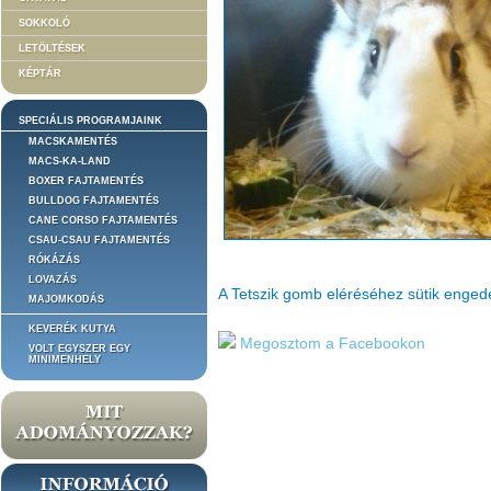
SOKKOLÓ
LETÖLTÉSEK
KÉPTÁR
SPECIÁLIS PROGRAMJAINK
MACSKAMENTÉS
MACS-KA-LAND
BOXER FAJTAMENTÉS
BULLDOG FAJTAMENTÉS
CANE CORSO FAJTAMENTÉS
CSAU-CSAU FAJTAMENTÉS
RÓKÁZÁS
LOVAZÁS
A Tetszik gomb eléréséhez sütik enge
MAJOMKODÁS
KEVERÉK KUTYA
Megosztom a Facebookon
VOLT EGYSZER EGY
MINIMENHELY