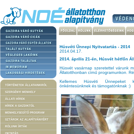
Húsvéti Ünnepi Nyitvatartás - 2014
2014.04.17.
2014. április 21-én, Húsvét hétfőn 
Húsvét vasárnap szeretettel várunk m
Állatotthonban című programunkon. Ré
Kellemes Húsvéti Ünnepeket kí
TÖRTÉNETEK ÁLLATAINKRÓL
önkéntesünknek és támogatónknak :)
SZERGÉNYI MENHELY
ÁLLATI HÍREK
HÍREK A GAZDIKTÓL
MENHELYSEGÍTŐ PROGRAM
SZTÁROK AZ ALAPÍTVÁNYÉRT
RÓLUNK ÍRTÁK
OKTATÁS