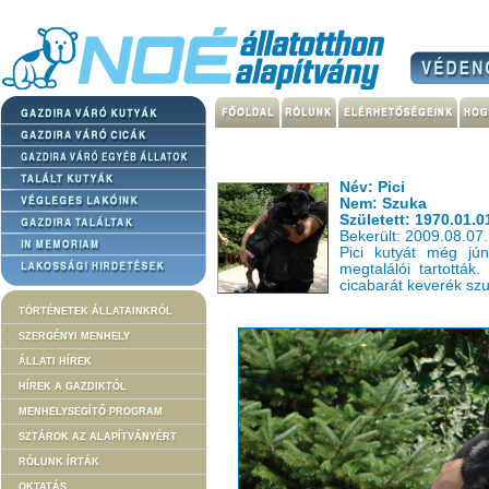
Név: Pici
Nem: Szuka
Született: 1970.01.0
Bekerült: 2009.08.07.
Pici kutyát még jún
megtalálói tartottá
cicabarát keverék sz
TÖRTÉNETEK ÁLLATAINKRÓL
SZERGÉNYI MENHELY
ÁLLATI HÍREK
HÍREK A GAZDIKTÓL
MENHELYSEGÍTŐ PROGRAM
SZTÁROK AZ ALAPÍTVÁNYÉRT
RÓLUNK ÍRTÁK
OKTATÁS