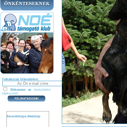
Feliratkozás hírlevelünkre:
Elolvastam az
Adatvédelmi
tájékoztatót
KeverékKutya Webshop