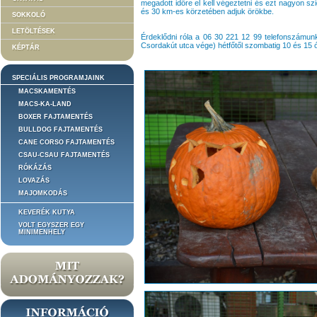
megadott időre el kell végeztetni és ezt nagyon s
és 30 km-es körzetében adjuk örökbe.
SOKKOLÓ
LETÖLTÉSEK
Érdeklődni róla a 06 30 221 12 99 telefonszámun
Csordakút utca vége) hétfőtől szombatig 10 és 15 ó
KÉPTÁR
SPECIÁLIS PROGRAMJAINK
MACSKAMENTÉS
MACS-KA-LAND
BOXER FAJTAMENTÉS
BULLDOG FAJTAMENTÉS
CANE CORSO FAJTAMENTÉS
CSAU-CSAU FAJTAMENTÉS
RÓKÁZÁS
LOVAZÁS
MAJOMKODÁS
KEVERÉK KUTYA
VOLT EGYSZER EGY
MINIMENHELY