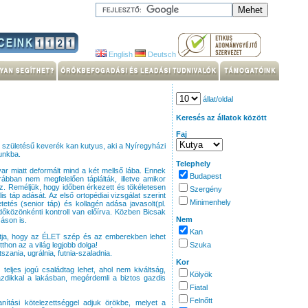
English
Deutsch
állat/oldal
Keresés az állatok között
Faj
 születésű keverék kan kutyus, aki a Nyíregyházi
unkba.
Telephely
r miatt deformált mind a két mellső lába. Ennek
Budapest
ábban nem megfelelően táplálták, illetve amikor
oz. Reméljük, hogy időben érkezett és tökéletesen
Szergény
s táp adását. Az első ortopédiai vizsgálat szerint
Minimenhely
etés (senior táp) és kollagén adása javasolt(pl.
közönkénti kontroll van előírva. Közben Bicsak
Nem
áson is.
Kan
yítja, hogy az ÉLET szép és az emberekben lehet
tthon az a világ legjobb dolga!
Szuka
szania, ugrálnia, futnia-szaladnia.
Kor
teljes jogú családtag lehet, ahol nem kiváltság,
Kölyök
zdikkal a lakásban, megérdemli a biztos gazdis
Fiatal
Felnőtt
anítási kötelezettséggel adjuk örökbe, melyet a