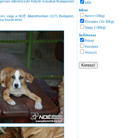
zigorúan ellenőrizzük! Kölyök kutyákat Budapesten
Idős
Méret
Kicsi (<15kg)
kon, vagy a NOÉ Állatotthonban (1171 Budapest,
ra között lehet.
Közepes (15-30kg)
Nagy (<30kg)
Szőrhossz
Rövid
Közepes
Hosszú