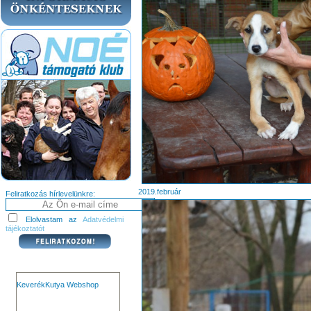
2019.február
Feliratkozás hírlevelünkre:
Elolvastam az
Adatvédelmi
tájékoztatót
KeverékKutya Webshop