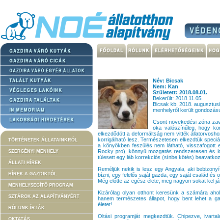
Név: Bicsak
Nem: Kan
Született: 2018.08.01.
Bekerült: 2018.11.05.
Bicsak kb. 2018. augusztusi
menhelyről került gondozás
Csont-növekedési zóna zava
oka valószínűleg, hogy kor
elkezdődött a deformáltság nem vitték állatorvosh
korrigálható lesz. Természetesen elkezdtük speciáli
TÖRTÉNETEK ÁLLATAINKRÓL
a könyökben feszülés nem látható, visszafogott et
Rocky pro), könnyű mozgatás rendszeresen és idő
SZERGÉNYI MENHELY
túlesett egy láb korrekciós (sínbe kötés) beavatkoz
ÁLLATI HÍREK
Reméljük nekik is lesz egy Angyala, aki bebizon
HÍREK A GAZDIKTÓL
bízni, egy felelős saját gazda, egy saját család és o
Még előtte az egész élete, meg nagyon sokat kel ját
MENHELYSEGÍTŐ PROGRAM
Kizárólag olyan otthont keresünk a számára ahol 
SZTÁROK AZ ALAPÍTVÁNYÉRT
hanem természetes állapot, hogy bent lehet a ga
életet!
RÓLUNK ÍRTÁK
Oltási programját megkezdtük. Chipezve, ivartal
OKTATÁS