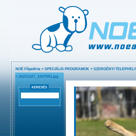
NOÉ Főgaléria
>
SPECIÁLIS PROGRAMOK
>
SZERGÉNYI TELEPHELY
>
20251107_1047091.jpg
KERESÉS