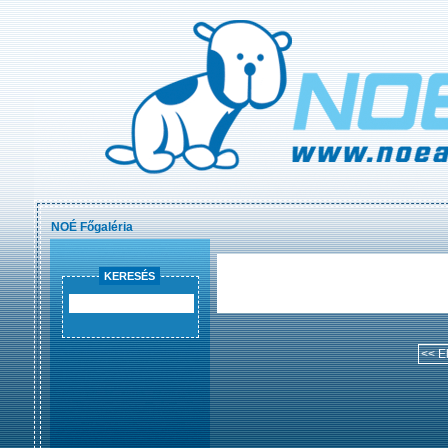
NOÉ Főgaléria
KERESÉS
<< E