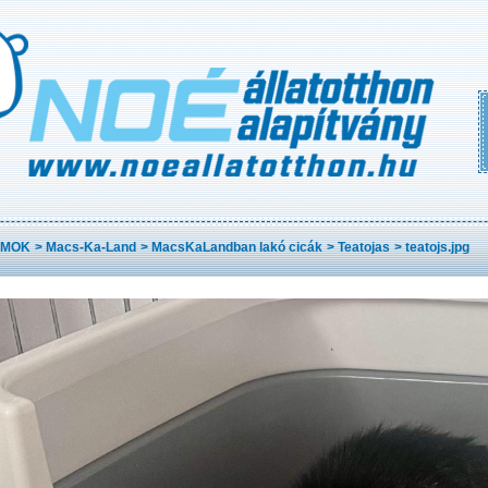
AMOK
>
Macs-Ka-Land
>
MacsKaLandban lakó cicák
>
Teatojas
>
teatojs.jpg